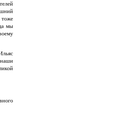
телей
ышний
 тоже
да мы
воему
Ильяс
 наши
ликой
вного