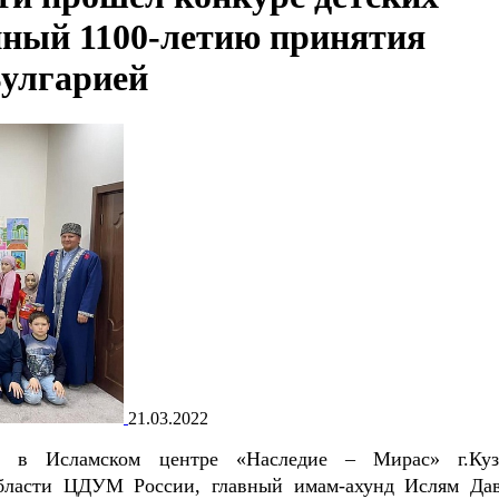
нный 1100-летию принятия
улгарией
21.03.2022
сь в Исламском центре «Наследие – Мирас» г.Куз
бласти ЦДУМ России, главный имам-ахунд Ислям Да