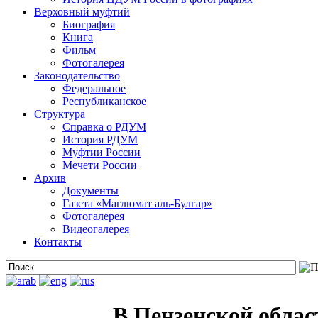
Верховный муфтий
Биография
Книга
Фильм
Фотогалерея
Законодательство
Федеральное
Республиканское
Структура
Справка о РДУМ
История РДУМ
Муфтии России
Мечети России
Архив
Документы
Газета «Маглюмат аль-Булгар»
Фотогалерея
Видеогалерея
Контакты
В Пензенской облас