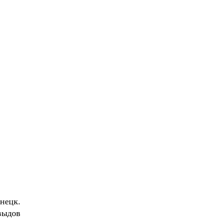
нецк.
выдов