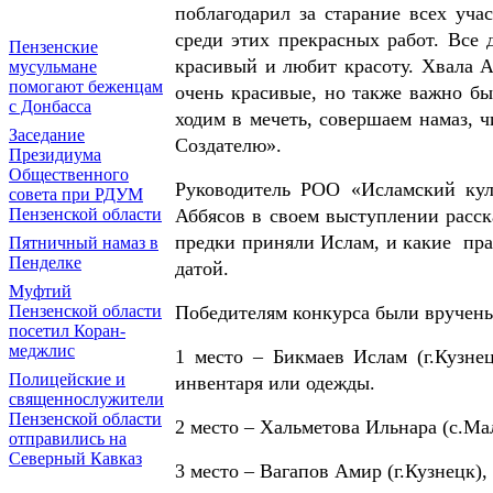
поблагодарил за старание всех уча
среди этих прекрасных работ. Все 
Пензенские
красивый и любит красоту. Хвала А
мусульмане
помогают беженцам
очень красивые, но также важно бы
с Донбасса
ходим в мечеть, совершаем намаз, 
Заседание
Создателю».
Президиума
Общественного
Руководитель РОО «Исламский кул
совета при РДУМ
Пензенской области
Аббясов в своем выступлении расск
предки приняли Ислам, и какие
пра
Пятничный намаз в
Пенделке
датой.
Муфтий
Пензенской области
Победителям конкурса были вручены
посетил Коран-
меджлис
1 место – Бикмаев Ислам (г.Кузне
Полицейские и
инвентаря или одежды.
священнослужители
Пензенской области
2 место – Хальметова Ильнара (с.Ма
отправились на
Северный Кавказ
3 место – Вагапов Амир (г.Кузнецк),