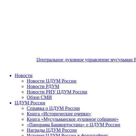
Центральное духовное управление мусульман 
Новости
Новости ЦДУМ России
Новости РДУМ
Новости РИУ ЦДУМ России
Обзор СМИ
ЦДУМ России
Справка о ЦДУМ России
Книга «Исторические очерки»
Книга «Мусульманское духовное собрание»
«Панорама Башкортостана» о ЦДУМ России
Награды ЦДУМ России
История ЦДУМ России в фотографиях