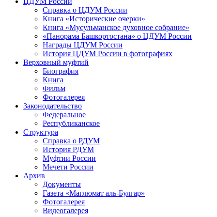
ЦДУМ России
Справка о ЦДУМ России
Книга «Исторические очерки»
Книга «Мусульманское духовное собрание»
«Панорама Башкортостана» о ЦДУМ России
Награды ЦДУМ России
История ЦДУМ России в фотографиях
Верховный муфтий
Биография
Книга
Фильм
Фотогалерея
Законодательство
Федеральное
Республиканское
Структура
Справка о РДУМ
История РДУМ
Муфтии России
Мечети России
Архив
Документы
Газета «Маглюмат аль-Булгар»
Фотогалерея
Видеогалерея