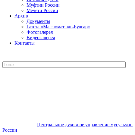
Муфтии России
Мечети России
Архив
Документы
Газета «Маглюмат аль-Булгар»
Фотогалерея
Видеогалерея
Контакты
Центральное духовное управление
мусульман России
Центральное духовное управление мусульман
России