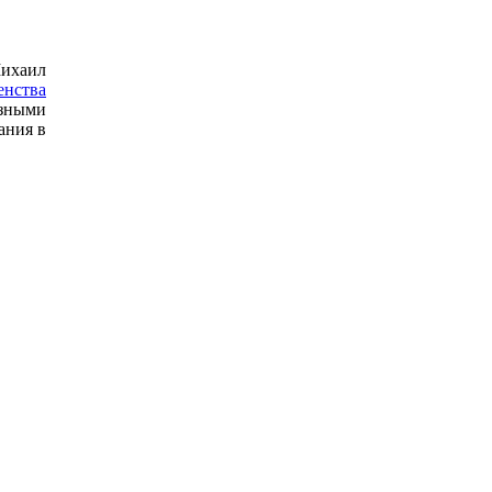
Михаил
енства
озными
ания в