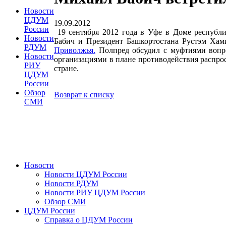
Новости
ЦДУМ
19.09.2012
России
19 сентября 2012 года в Уфе в Доме респуб
Новости
Бабич и Президент Башкортостана Рустэм Ха
РДУМ
Приволжья.
Полпред обсудил с муфтиями вопро
Новости
организациями в плане противодействия распро
РИУ
стране.
ЦДУМ
России
Обзор
Возврат к списку
СМИ
Новости
Новости ЦДУМ России
Новости РДУМ
Новости РИУ ЦДУМ России
Обзор СМИ
ЦДУМ России
Справка о ЦДУМ России