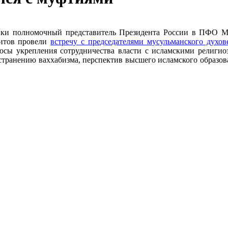
лики полномочный представитель Президента России в ПФО 
митов провели
встречу с председателями мусульманского духов
сы укрепления сотрудничества власти с исламскими религи
странению ваххабизма, перспектив высшего исламского образов