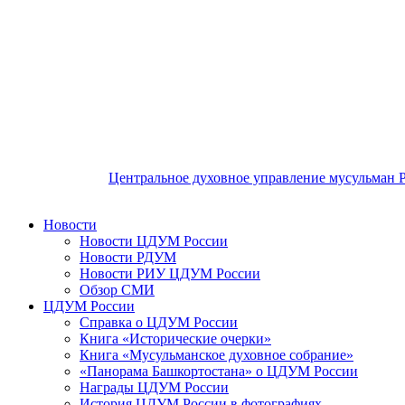
Центральное духовное управление мусульман 
Новости
Новости ЦДУМ России
Новости РДУМ
Новости РИУ ЦДУМ России
Обзор СМИ
ЦДУМ России
Справка о ЦДУМ России
Книга «Исторические очерки»
Книга «Мусульманское духовное собрание»
«Панорама Башкортостана» о ЦДУМ России
Награды ЦДУМ России
История ЦДУМ России в фотографиях