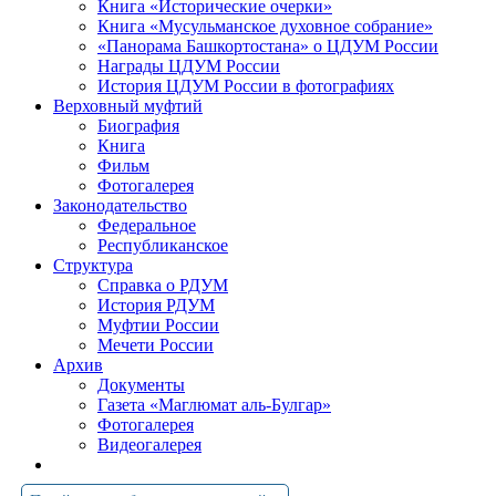
Книга «Исторические очерки»
Книга «Мусульманское духовное собрание»
«Панорама Башкортостана» о ЦДУМ России
Награды ЦДУМ России
История ЦДУМ России в фотографиях
Верховный муфтий
Биография
Книга
Фильм
Фотогалерея
Законодательство
Федеральное
Республиканское
Структура
Справка о РДУМ
История РДУМ
Муфтии России
Мечети России
Архив
Документы
Газета «Маглюмат аль-Булгар»
Фотогалерея
Видеогалерея