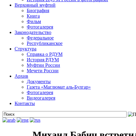
Верховный муфтий
Биография
Книга
Фильм
Фотогалерея
Законодательство
Федеральное
Республиканское
Структура
Справка о РДУМ
История РДУМ
Муфтии России
Мечети России
Архив
Документы
Газета «Маглюмат аль-Булгар»
Фотогалерея
Видеогалерея
Контакты
Михаил Бабич встрети