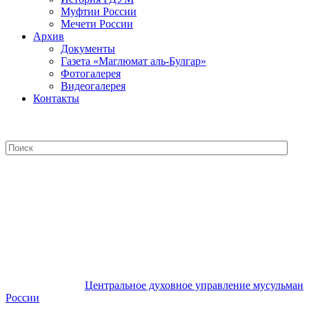
Муфтии России
Мечети России
Архив
Документы
Газета «Маглюмат аль-Булгар»
Фотогалерея
Видеогалерея
Контакты
Центральное духовное управление
мусульман России
Центральное духовное управление мусульман
России