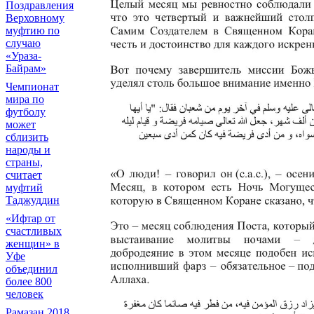
Поздравления
Верховному
муфтию по
случаю
«Ураза-
Байрам»
Чемпионат
мира по
футболу
может
сблизить
народы и
страны,
считает
муфтий
Таджуддин
«Ифтар от
счастливых
женщин» в
Уфе
объединил
более 800
человек
Рамазан 2018