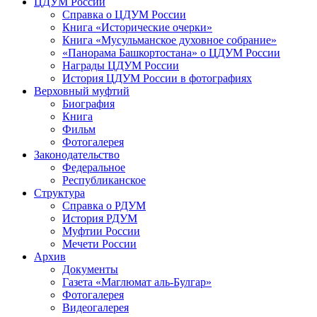
ЦДУМ России
Справка о ЦДУМ России
Книга «Исторические очерки»
Книга «Мусульманское духовное собрание»
«Панорама Башкортостана» о ЦДУМ России
Награды ЦДУМ России
История ЦДУМ России в фотографиях
Верховный муфтий
Биография
Книга
Фильм
Фотогалерея
Законодательство
Федеральное
Республиканское
Структура
Справка о РДУМ
История РДУМ
Муфтии России
Мечети России
Архив
Документы
Газета «Маглюмат аль-Булгар»
Фотогалерея
Видеогалерея