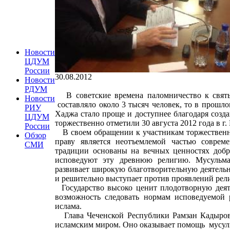
Новости
ЦДУМ
России
30.08.2012
Новости
РДУМ
В советские времена паломничество к святы
Новости
составляло около 3 тысяч человек, то в прошл
РИУ
Хаджа стало проще и доступнее благодаря созд
ЦДУМ
торжественно отметили 30 августа 2012 года в 
России
В своем обращении к участникам торжественно
Обзор
праву является неотъемлемой частью соврем
СМИ
традиции основаны на вечных ценностях добр
исповедуют эту древнюю религию. Мусульма
развивает широкую благотворительную деятельн
и решительно выступает против проявлений рел
Государство высоко ценит плодотворную деяте
возможность следовать нормам исповедуемой 
ислама.
Глава Чеченской Республики Рамзан Кадыров
исламским миром. Оно оказывает помощь мусуль