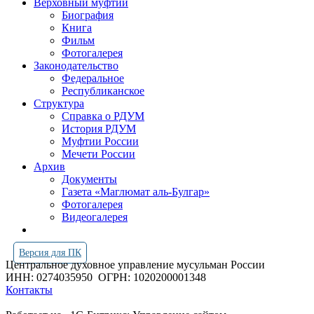
Верховный муфтий
Биография
Книга
Фильм
Фотогалерея
Законодательство
Федеральное
Республиканское
Структура
Справка о РДУМ
История РДУМ
Муфтии России
Мечети России
Архив
Документы
Газета «Маглюмат аль-Булгар»
Фотогалерея
Видеогалерея
Версия для ПК
Центральное духовное управление мусульман России
ИНН: 0274035950
ОГРН: 1020200001348
Контакты