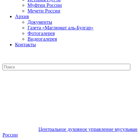
Муфтии России
Мечети России
Архив
Документы
Газета «Маглюмат аль-Булгар»
Фотогалерея
Видеогалерея
Контакты
Центральное духовное управление
мусульман России
Центральное духовное управление мусульман
России