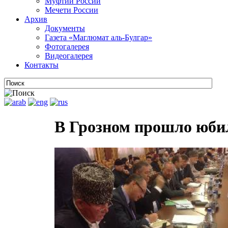
Муфтии России
Мечети России
Архив
Документы
Газета «Маглюмат аль-Булгар»
Фотогалерея
Видеогалерея
Контакты
В Грозном прошло юбил