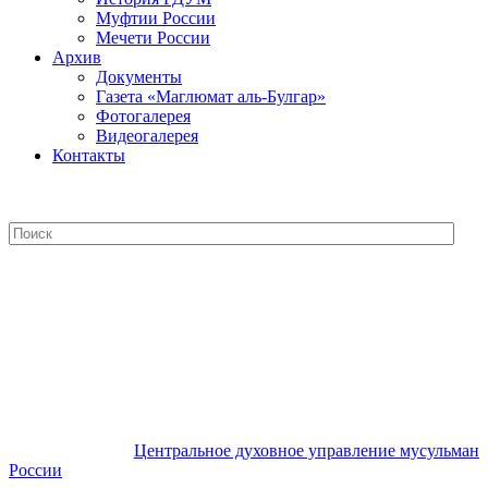
Муфтии России
Мечети России
Архив
Документы
Газета «Маглюмат аль-Булгар»
Фотогалерея
Видеогалерея
Контакты
Центральное духовное управление
мусульман России
Центральное духовное управление мусульман
России