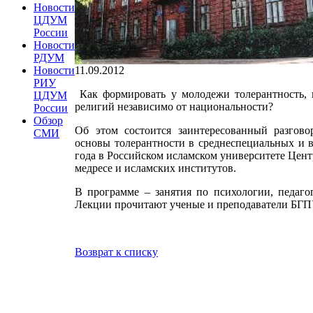
Новости
ЦДУМ
России
Новости
РДУМ
11.09.2012
Новости
РИУ
Как формировать у молодежи толерантность, 
ЦДУМ
религий независимо от национальности?
России
Обзор
Об этом состоится заинтересованный разгов
СМИ
основы толерантности в среднеспециальных и в
года в Российском исламском университете Цент
медресе и исламских институтов.
В программе – занятия по психологии, педаго
Лекции прочитают ученые и преподаватели БГ
Возврат к списку