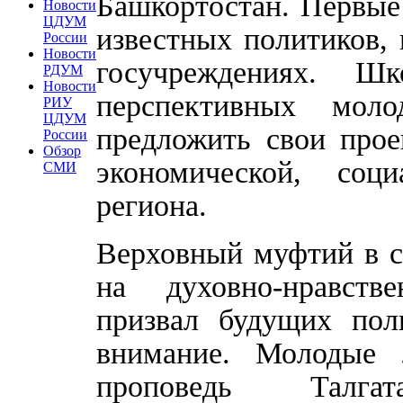
Башкортостан. Первые
Новости
ЦДУМ
известных политиков,
России
Новости
госучреждениях. Ш
РДУМ
Новости
перспективных мол
РИУ
ЦДУМ
предложить свои прое
России
Обзор
экономической, соц
СМИ
региона.
Верховный муфтий в с
на духовно-нравств
призвал будущих пол
внимание. Молодые 
проповедь Талга