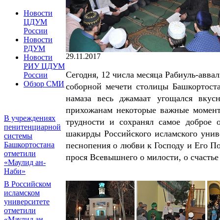
Новости
ЦДУМ
России
Новости
РДУМ
29.11.2017
Новости
РИУ ЦДУМ
Сегодня, 12 числа месяца Рабиуль-авва
России
Обзор СМИ
соборной мечети столицы Башкортоста
намаза весь джамаат угощался вку
прихожанам некоторые важные моменты
В учреждениях
трудности и сохранял самое доброе
пенитенциарной
шакирды Российского исламского уни
системы
песнопения о любви к Господу и Его По
Башкортостана
отметили
прося Всевышнего о милости, о счастье
«Маулид ан-
Наби»
В Российском
исламском
университете
отметили
«Маулид ан-