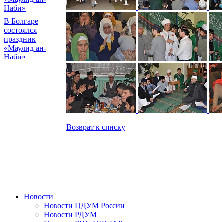
Наби»
В Болгаре
состоялся
праздник
«Маулид ан-
Наби»
Возврат к списку
Новости
Новости ЦДУМ России
Новости РДУМ