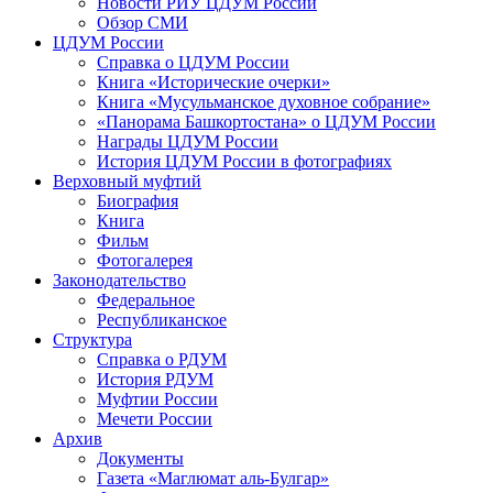
Новости РИУ ЦДУМ России
Обзор СМИ
ЦДУМ России
Справка о ЦДУМ России
Книга «Исторические очерки»
Книга «Мусульманское духовное собрание»
«Панорама Башкортостана» о ЦДУМ России
Награды ЦДУМ России
История ЦДУМ России в фотографиях
Верховный муфтий
Биография
Книга
Фильм
Фотогалерея
Законодательство
Федеральное
Республиканское
Структура
Справка о РДУМ
История РДУМ
Муфтии России
Мечети России
Архив
Документы
Газета «Маглюмат аль-Булгар»