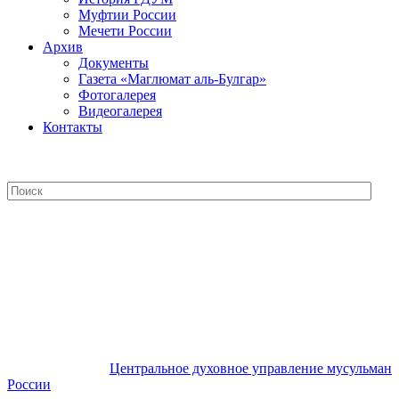
Муфтии России
Мечети России
Архив
Документы
Газета «Маглюмат аль-Булгар»
Фотогалерея
Видеогалерея
Контакты
Центральное духовное управление
мусульман России
Центральное духовное управление мусульман
России