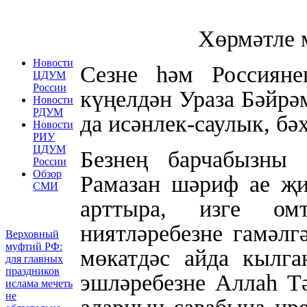
Хөрмәтле м
Новости
Сезне һәм Россиян
ЦДУМ
России
күңелдән Ураза Бәйрә
Новости
РДУМ
да исәнлек-саулык, бә
Новости
РИУ
ЦДУМ
Безнең барчабызны 
России
Обзор
Рамазан шәриф ае җи
СМИ
арттыра, изге о
ниятләребезне гамәл
Верховный
муфтий РФ:
мөкатдәс айда кылга
для главных
праздников
эшләребезне Аллаһ Тә
ислама мечеть
не