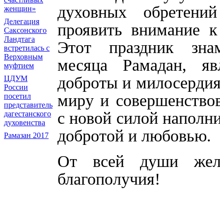
духовных обретени
женщин»
Делегация
проявить внимание к
Саксонского
Ландтага
Этот праздник зна
встретилась с
Верховным
месяца Рамадан, яв
муфтием
доброты и милосердия
ЦДУМ
России
миру и совершенство
посетил
представитель
с новой силой наполн
дагестанского
духовенства
добротой и любовью.
Рамазан 2017
От всей души жел
благополучия!