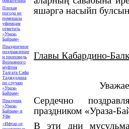
аларның савабына ир
обязательна
яшәргә насыйп булсын
Плохая
погода не
помешала
уфимцам
отметить
«Ураза-
Байрам»
Праздничное
поздравление
Главы Кабардино-Бал
и проповедь
Верховного
муфтия
Талгата Сафа
Таджуддина
Уважае
по случаю
«Ураза-
Байрам»
Сердечно поздрав
Праздник
«Ураза-
праздником «Ураза-Ба
Байрам» в
Уфе
В эти дни мусульма
«Ифтар от
счастливых