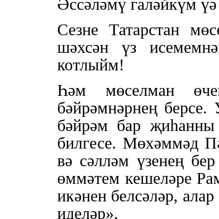
Әссәләмү галәйкүм үә
Сезне Татарстан мө
шәхсән үз исемемнә
котлыйм!
Һәм мөселман өче
бәйрәмнәрнең берсе. 
бәйрәм бар җиһанны 
билгесе. Мөхәммәд Пә
вә сәлләм үзенең бер
өммәтем кешеләре Рам
икәнен белсәләр, алар
иделәр».