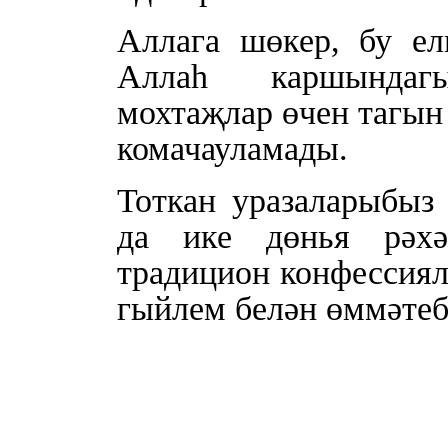
Аллага шөкер, бу ел
Аллаһ каршындаг
мохтаҗлар өчен тагын
комачауламады.
Тоткан уразаларыбыз
да ике дөнья рәхә
традицион конфессиял
гыйлем белән өммәтеб