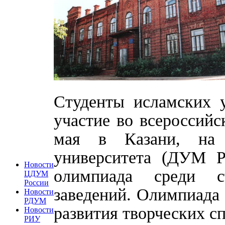
Студенты исламских 
участие во всероссийс
мая в Казани, на б
университета (ДУМ Р
Новости
олимпиада среди с
ЦДУМ
России
заведений. Олимпиада
Новости
РДУМ
развития творческих с
Новости
РИУ