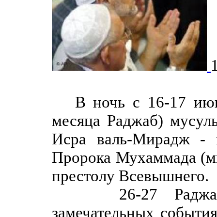
В ночь с 16-17 июня
месяца Раджаб) мусуль
Исра валь-Мирадж - 
Пророка Мухаммада (ми
престолу Всевышнего.
26-27 Раджаба м
замечательных событи