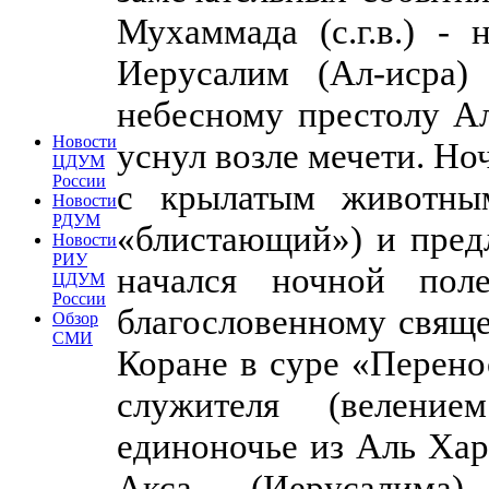
Мухаммада (с.г.в.) -
Иерусалим (Ал-исра)
небесному престолу Ал
Новости
уснул возле мечети. Но
ЦДУМ
России
с крылатым животны
Новости
РДУМ
«блистающий») и пред
Новости
РИУ
начался ночной по
ЦДУМ
России
благословенному свяще
Обзор
СМИ
Коране в суре «Перено
служителя (велени
единоночье из Аль Ха
Акса (Иерусалима