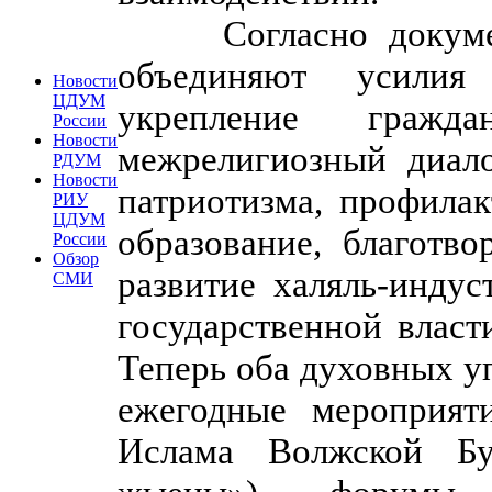
Согласно докумен
объединяют усилия
Новости
ЦДУМ
укрепление гражд
России
Новости
межрелигиозный диало
РДУМ
Новости
патриотизма, профилак
РИУ
ЦДУМ
образование, благотво
России
Обзор
развитие халяль-индус
СМИ
государственной влас
Теперь оба духовных у
ежегодные мероприят
Ислама Волжской Бу