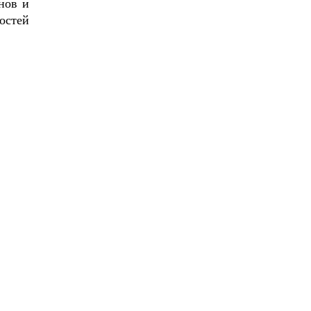
нов и
остей