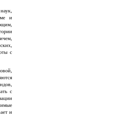
наук,
аме и
ющим,
тории
ичем,
ских,
оты с
овой,
яются
ндов,
ать с
зации
чимые
ает и