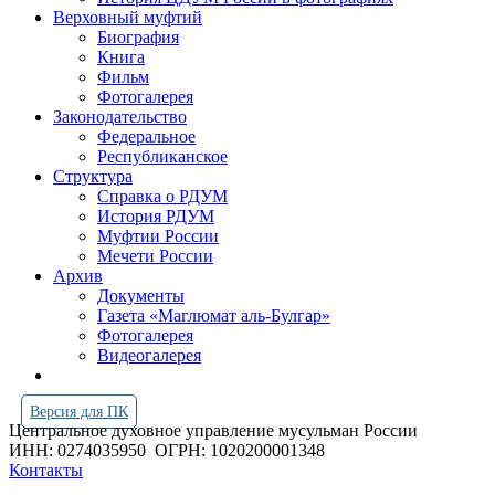
Верховный муфтий
Биография
Книга
Фильм
Фотогалерея
Законодательство
Федеральное
Республиканское
Структура
Справка о РДУМ
История РДУМ
Муфтии России
Мечети России
Архив
Документы
Газета «Маглюмат аль-Булгар»
Фотогалерея
Видеогалерея
Версия для ПК
Центральное духовное управление мусульман России
ИНН: 0274035950
ОГРН: 1020200001348
Контакты