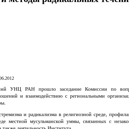
06.2012
ваний УНЦ РАН прошло заседание Комиссии по воп
ношений и взаимодействию с региональными организа
фы.
стремизма и радикализма в религиозной среде, профила
еде местной мусульманской уммы, связанных с незак
а также деятельность Института.