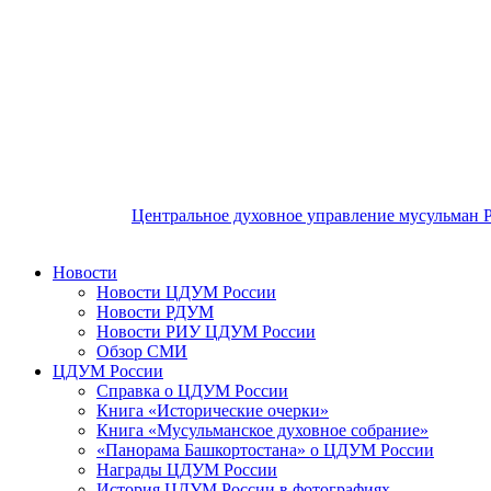
Центральное духовное управление мусульман 
Новости
Новости ЦДУМ России
Новости РДУМ
Новости РИУ ЦДУМ России
Обзор СМИ
ЦДУМ России
Справка о ЦДУМ России
Книга «Исторические очерки»
Книга «Мусульманское духовное собрание»
«Панорама Башкортостана» о ЦДУМ России
Награды ЦДУМ России
История ЦДУМ России в фотографиях