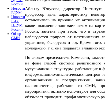
России
Айсылу Юнусова, директор Института э
Новости
РДУМ
профессор дала характеристику некот
Новости
остановилась на причине их активизаци
РИУ
какое положение занимает ислам на карте
ЦДУМ
России
России, заметив при этом, что в стран
Обзор
наблюдается прирост от неэтнических м
СМИ
украинцев, белорусов и т.д. Кроме того,
молодежью, т.к. она поддается влиянию эк
По словам председателя Комиссии, замес
на фоне слабой системы религиозного о
мусульманские структуры, работающие в 
информационно-аналитических центров и
организациями и предприятиями, заним
паломничества, работают со СМИ, про
мероприятия, активно используют для общ
обязывает проводить профилактическую раб