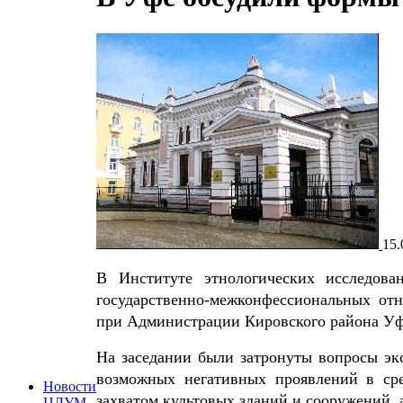
15.
В Институте этнологических исследо
государственно-межконфессиональных от
при Администрации Кировского района У
На заседании были затронуты вопросы эк
возможных негативных проявлений в ср
Новости
захватом культовых зданий и сооружений, 
ЦДУМ