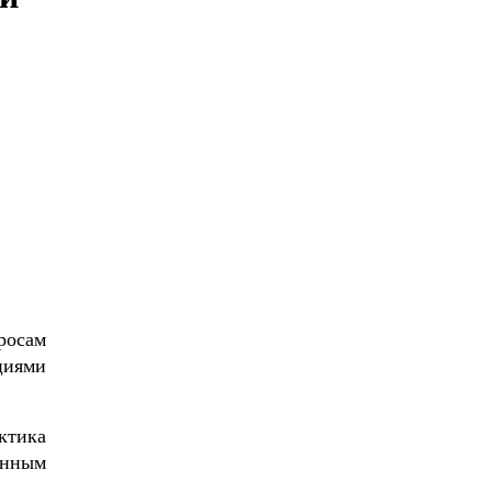
росам
циями
ктика
онным