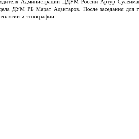
оводителя Администрации ЦДУМ России Артур Сулейма
тдела ДУМ РБ Марат Адзитаров. После заседания для г
хеологии и этнографии.