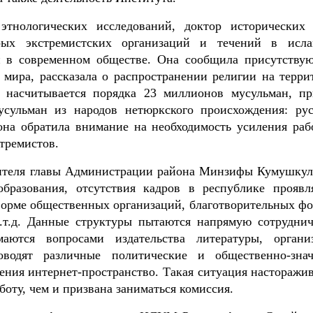
тнологических исследований, доктор исторических 
орых экстремистских организаций и течений в исл
и в современном обществе. Она сообщила присутству
 мира, рассказала о распространении религии на терри
е насчитывается порядка 23 миллионов мусульман, пр
усульман из народов нетюркского происхождения: рус
 она обратила внимание на необходимость усиления раб
стремистов.
тителя главы Администрации района Минзифы Кумушкул
бразования, отсутствия кадров в республике проявл
форме общественных организаций, благотворительных фо
.т.д. Данные структуры пытаются напрямую сотруднич
аются вопросами издательства литературы, органи
водят различные политические и общественно-зна
ения интернет-пространство. Такая ситуация насторажив
оту, чем и призвана заниматься комиссия.