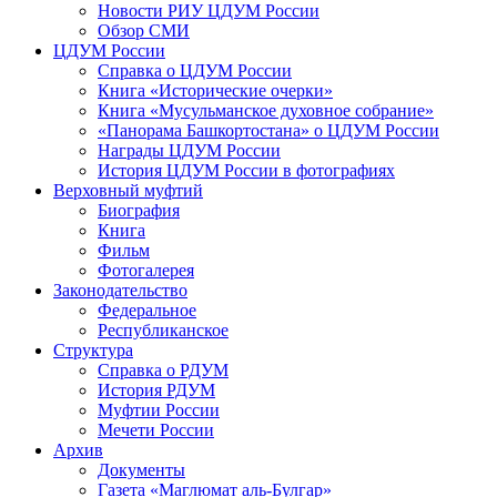
Новости РИУ ЦДУМ России
Обзор СМИ
ЦДУМ России
Справка о ЦДУМ России
Книга «Исторические очерки»
Книга «Мусульманское духовное собрание»
«Панорама Башкортостана» о ЦДУМ России
Награды ЦДУМ России
История ЦДУМ России в фотографиях
Верховный муфтий
Биография
Книга
Фильм
Фотогалерея
Законодательство
Федеральное
Республиканское
Структура
Справка о РДУМ
История РДУМ
Муфтии России
Мечети России
Архив
Документы
Газета «Маглюмат аль-Булгар»