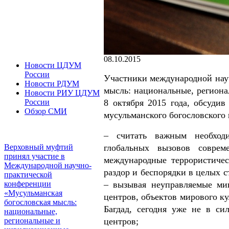
08.10.2015
Новости ЦДУМ
России
Участники международной нау
Новости РДУМ
мысль: национальные, региона
Новости РИУ ЦДУМ
8 октября 2015 года, обсудив
России
Обзор СМИ
мусульманского богословского 
– считать важным необход
глобальных вызовов соврем
Верховный муфтий
принял участие в
международные террористичес
Международной научно-
раздор и беспорядки в целых с
практической
– вызывая неуправляемые ми
конференции
«Мусульманская
центров, объектов мирового ку
богословская мысль:
Багдад, сегодня уже не в с
национальные,
центров;
региональные и