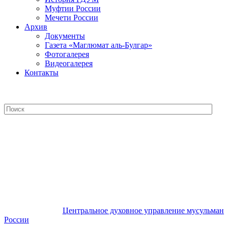
Муфтии России
Мечети России
Архив
Документы
Газета «Маглюмат аль-Булгар»
Фотогалерея
Видеогалерея
Контакты
Центральное духовное управление
мусульман России
Центральное духовное управление мусульман
России