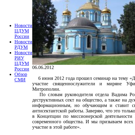
Новости
ЦДУМ
России
Новости
РДУМ
Новости
РИУ
ЦДУМ
06.06.2012
России
Обзор
6 июня 2012 года прошел семинар на тему «Де
СМИ
участие священнослужители и миряне Уфи
Митрополии.
По словам руководителя отдела Вадима Розе
деструктивных сект на общество, а также на ду
информационным, но обучающим и ставит св
антисектантской работы. Заверяю, что это толь
в Концепции по миссионерской деятельности Р
современного общества. И мы призываем всех 
участие в этой работе».