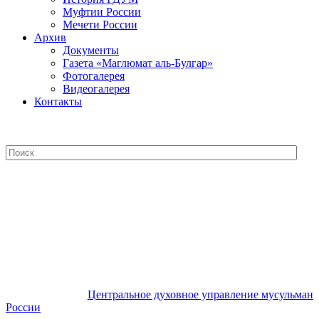
Муфтии России
Мечети России
Архив
Документы
Газета «Маглюмат аль-Булгар»
Фотогалерея
Видеогалерея
Контакты
Центральное духовное управление
мусульман России
Центральное духовное управление мусульман
России