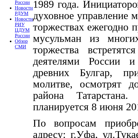
1989 года. Инициатор
России
Новости
духовное управление 
РДУМ
Новости
торжествах ежегодно п
РИУ
ЦДУМ
мусульман из многи
России
Обзор
торжества встретят
СМИ
деятелями России и
древних Булгар, пр
молитве, осмотрят до
района Татарстана.
планируется 8 июня 201
По вопросам приобр
адресу: г.Уфа, ул.Тук