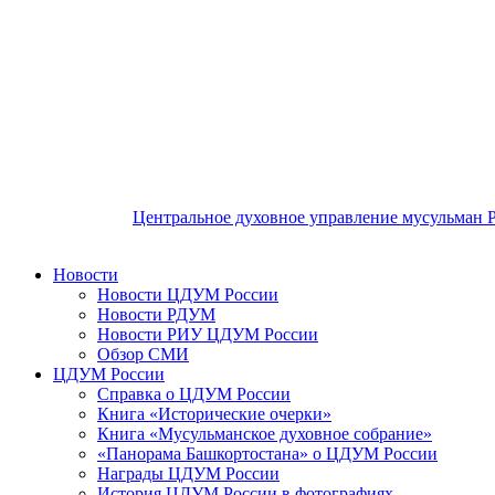
Центральное духовное управление мусульман 
Новости
Новости ЦДУМ России
Новости РДУМ
Новости РИУ ЦДУМ России
Обзор СМИ
ЦДУМ России
Справка о ЦДУМ России
Книга «Исторические очерки»
Книга «Мусульманское духовное собрание»
«Панорама Башкортостана» о ЦДУМ России
Награды ЦДУМ России
История ЦДУМ России в фотографиях