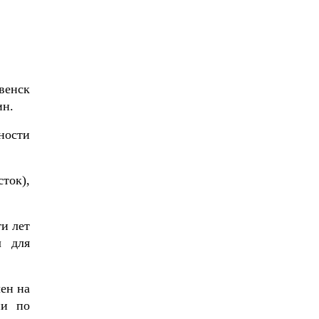
венск
ин.
ности
ток),
и лет
л для
ен на
ии по