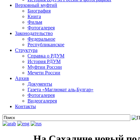
Верховный муфтий
Биография
Книга
Фильм
Фотогалерея
Законодательство
Федеральное
Республиканское
Структура
Справка о РДУМ
История РДУМ
Муфтии России
Мечети России
Архив
Документы
Газета «Маглюмат аль-Булгар»
Фотогалерея
Видеогалерея
Контакты
На Сахалине новый по