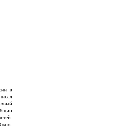
сии в
писал
Новый
общин
стей.
Южно-