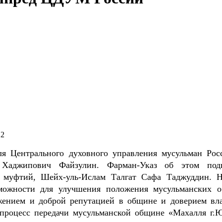
12
ля Центрального духовного управления мусульман Рос
т Хаджипович Файзулин. Фарман-Указ об этом под
 муфтий, Шейх-уль-Ислам Талгат Сафа Таджуддин. 
можности для улучшения положения мусульманских 
жением и доброй репутацией в общине и доверием вла
 процесс передачи мусульманской общине «Махалля г.