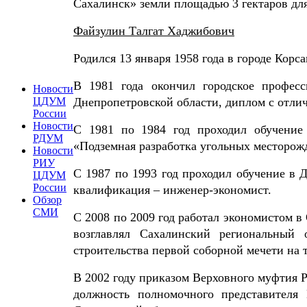
Сахалинск» земли площадью 3 гектаров для
Файзулин Талгат Хаджибович
Родился 13 января 1958 года в городе Корс
В 1981 года окончил городское профес
Новости
Днепропетровской области, диплом с отл
ЦДУМ
России
Новости
С 1981 по 1984 год проходил обучение
РДУМ
«Подземная разработка угольных месторож
Новости
РИУ
С 1987 по 1993 год проходил обучение в Д
ЦДУМ
России
квалификация – инженер-экономист.
Обзор
СМИ
С 2008 по 2009 год работал экономистом 
возглавлял Сахалинский региональный
строительства первой соборной мечети на 
В 2002 году приказом Верховного муфтия 
должность полномочного представителя