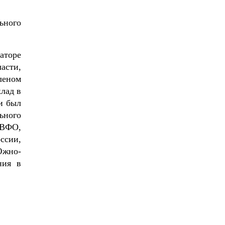
ьного
аторе
асти,
леном
лад в
и был
ьного
ДВФО,
ссии,
Южно-
ния в