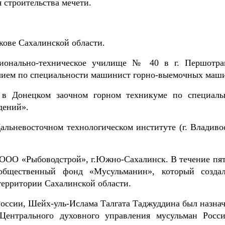
 строительства мечети.
акове Сахалинской области.
сионально-техническое училище № 40 в г. Першотра
ичием по специальности машинист горно-выемочных маш
 в Донецком заочном горном техникуме по специаль
дений».
альневосточном технологическом институте (г. Владивос
в ООО «Рыбоводстрой», г.Южно-Сахалинск. В течение пят
 общественный фонд «Мусульманин», который созда
территории Сахалинской области.
России, Шейх-уль-Ислама Талгата Таджуддина был назнач
 Центрального духовного управления мусульман Росс