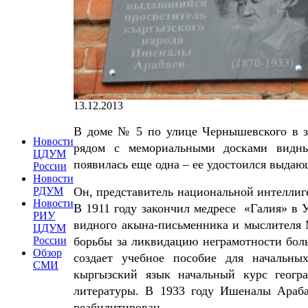
13.12.2013
В доме № 5 по улице Чернышевского в 
Новости
рядом с мемориальными досками видн
ЦДУМ
появилась еще одна – ее удостоился выда
России
Новости
Он, представитель национальной интеллиг
РДУМ
Новости
В 1911 году закончил медресе «Галия» в 
РИУ
видного акына-письменника и мыслителя 
ЦДУМ
борьбы за ликвидацию неграмотности боль
России
Обзор
создает учебное пособие для начальны
СМИ
кыргызский язык начальный курс геогра
литературы. В 1933 году Ишеналы Араба
реабилитирован.