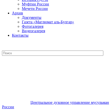
Муфтии России
Мечети России
Архив
Документы
Газета «Маглюмат аль-Булгар»
Фотогалерея
Видеогалерея
Контакты
Центральное духовное управление
мусульман России
Центральное духовное управление мусульман
России