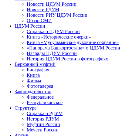
Новости ЦДУМ России
Новости РДУМ
Новости РИУ ЦДУМ России
Обзор СМИ
ЦДУМ России
Справка о ЦДУМ России
Книга «Исторические очерки»
Книга «Мусульманское духовное собрание»
«Панорама Башкортостана» о ЦДУМ России
Награды ЦДУМ России
История ЦДУМ России в фотографиях
Верховный муфтий
Биография
Книга
Фильм
Фотогалерея
Законодательство
Федеральное
Республиканское
Структура
Справка о РДУМ
История РДУМ
Муфтии России
Мечети России
Архив