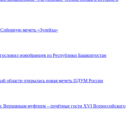
 Соборную мечеть «Зулейха»
гословил новобранцев из Республики Башкортостан
кой области открылась новая мечеть ЦДУМ России
с Верховным муфтием – почётные гости XVI Всероссийского