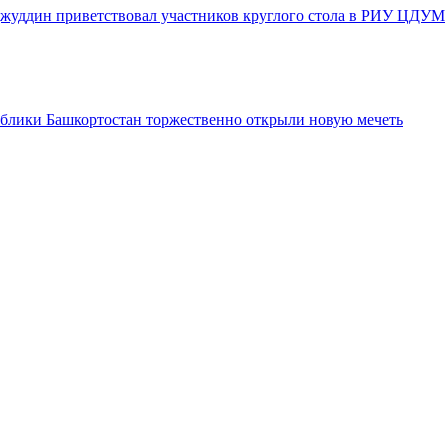
джуддин приветствовал участников круглого стола в РИУ ЦДУМ
блики Башкортостан торжественно открыли новую мечеть