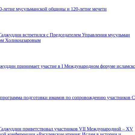
0-летие мусульманской общины и 120-летие мечети
аджуддин встретился с Председателем Управления мусульман
ом Холикназаровым
жуддин принимает участие в I Международном форуме исламск
программа подготовки имамов по сопровождению участников 
Таджуддин приветствовал участников VII Международной – XV
кой конференции «Расулевские чтения: Ислам в истории и