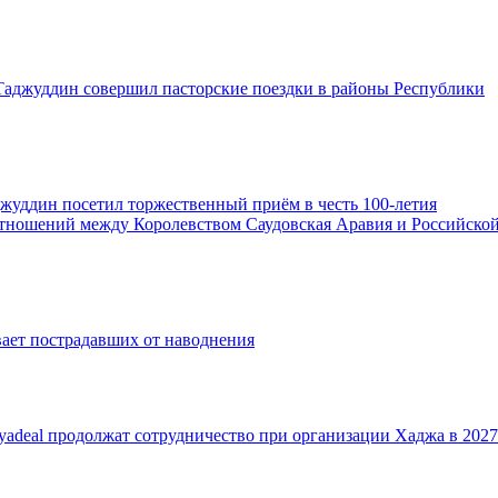
аджуддин совершил пасторские поездки в районы Республики
жуддин посетил торжественный приём в честь 100-летия
тношений между Королевством Саудовская Аравия и Российско
ает пострадавших от наводнения
adeal продолжат сотрудничество при организации Хаджа в 2027