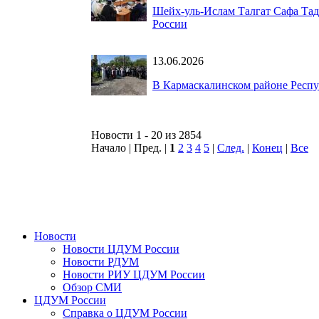
Шейх-уль-Ислам Талгат Сафа Та
России
13.06.2026
В Кармаскалинском районе Респу
Новости 1 - 20 из 2854
Начало | Пред. |
1
2
3
4
5
|
След.
|
Конец
|
Все
Новости
Новости ЦДУМ России
Новости РДУМ
Новости РИУ ЦДУМ России
Обзор СМИ
ЦДУМ России
Справка о ЦДУМ России