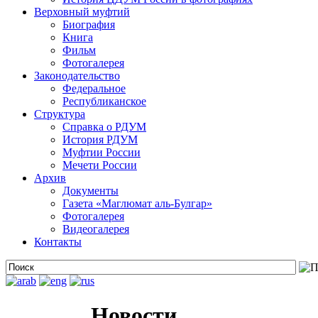
Верховный муфтий
Биография
Книга
Фильм
Фотогалерея
Законодательство
Федеральное
Республиканское
Структура
Справка о РДУМ
История РДУМ
Муфтии России
Мечети России
Архив
Документы
Газета «Маглюмат аль-Булгар»
Фотогалерея
Видеогалерея
Контакты
Новости