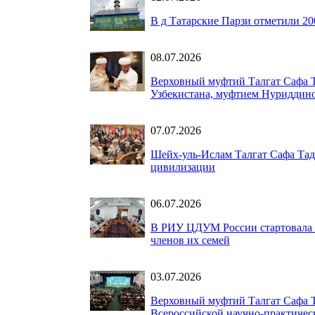
В д Татарские Парзи отметили 20
08.07.2026
Верховный муфтий Талгат Сафа Т
Узбекистана, муфтием Нуриддин
07.07.2026
Шейх-уль-Ислам Талгат Сафа Тад
цивилизации
06.07.2026
В РИУ ЦДУМ России стартовала 
членов их семей
03.07.2026
Верховный муфтий Талгат Сафа 
Всероссийской научно-практичес