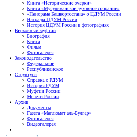
Книга «Исторические очерки»
Книга «Мусульманское духовное собрание»
«Панорама Башкортостана» о ЦДУМ России
Награды ЦДУМ России
История ЦДУМ России в фотографиях
Верховный муфтий
Биография
Книга
Фильм
Фотогалерея
Законодательство
Федеральное
Республиканское
Структура
Справка о РДУМ
История РДУМ
Муфтии России
Мечети России
Архив
Документы
Газета «Маглюмат аль-Булгар»
Фотогалерея
Видеогалерея