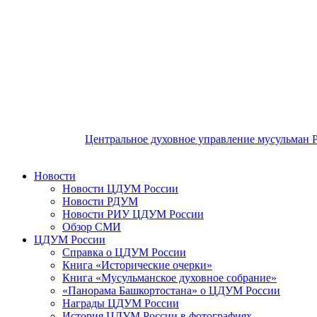
Центральное духовное управление мусульман 
Новости
Новости ЦДУМ России
Новости РДУМ
Новости РИУ ЦДУМ России
Обзор СМИ
ЦДУМ России
Справка о ЦДУМ России
Книга «Исторические очерки»
Книга «Мусульманское духовное собрание»
«Панорама Башкортостана» о ЦДУМ России
Награды ЦДУМ России
История ЦДУМ России в фотографиях