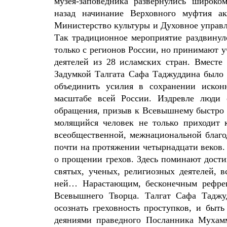
музея-заповедника развернулись широко
назад начинание Верховного муфтия ак
Министерство культуры и Духовное управ
Так традиционное мероприятие раздвинул
только с регионов России, но принимают 
деятелей из 28 исламских стран. Вместе
Задумкой Талгата Сафа Таджуддина было 
объединить усилия в сохранении искон
масштабе всей России. Издревле люди 
обращения, призыв к Всевышнему быстро 
молящийся человек не только приходит 
всеобщественной, межнациональной благо
почти на протяжении четырнадцати веков
о прощении грехов. Здесь поминают дост
святых, ученых, религиозных деятелей, 
ней… Нарастающим, бесконечным рефрен
Всевышнего Творца. Талгат Сафа Таджу
осознать греховность проступков, и быт
деяниями праведного Посланника Мухамма