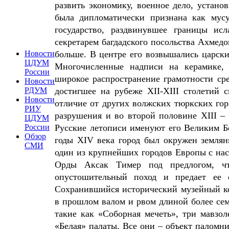
развить экономику, военное дело, устан
была дипломатически признана как мусу
государство, раздвинувшее границы ис
секретарем багдадского посольства Ахмедо
Новости
больше. В центре его возвышались царски
ЦДУМ
Многочисленные надписи на керамике, 
России
широкое распространение грамотности ср
Новости
РДУМ
достигшее на рубеже XII-XIII столетий 
Новости
отличие от других волжских тюркских гор
РИУ
разрушения и во второй половине XIII – 
ЦДУМ
России
Русские летописи именуют его Великим Б
Обзор
годы XIV века город был окружен земля
СМИ
один из крупнейших городов Европы с насе
Орды Аксак Тимер под предлогом, чт
опустошительный поход и предает ее 
Сохранившийся исторический музейный ко
в прошлом валом и рвом длиной более се
такие как «Соборная мечеть», три мавзо
«Белая» палаты. Все они – объект паломн