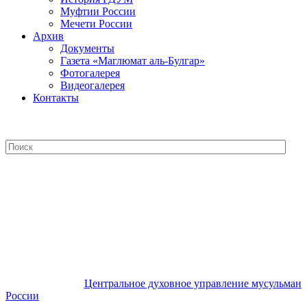
Муфтии России
Мечети России
Архив
Документы
Газета «Маглюмат аль-Булгар»
Фотогалерея
Видеогалерея
Контакты
Центральное духовное управление
мусульман России
Центральное духовное управление мусульман
России