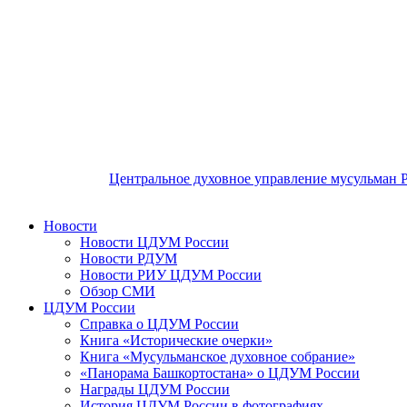
Центральное духовное управление мусульман 
Новости
Новости ЦДУМ России
Новости РДУМ
Новости РИУ ЦДУМ России
Обзор СМИ
ЦДУМ России
Справка о ЦДУМ России
Книга «Исторические очерки»
Книга «Мусульманское духовное собрание»
«Панорама Башкортостана» о ЦДУМ России
Награды ЦДУМ России
История ЦДУМ России в фотографиях