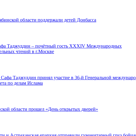
ябинской области поддержали детей Донбасса
афа Таджуддин – почётный гость XXXIV Международных
ельных чтений в г.Москве
 Сафа Таджуддин принял участие в 36-й Генеральной междунар
ета по делам Ислама
ской области прошел «День открытых дверей»
и и Астраханская епархия отправили гуманитарный груз бойц