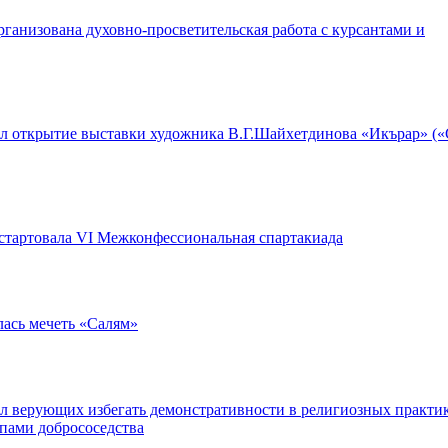
ганизована духовно-просветительская работа с курсантами и
л открытие выставки художника В.Г.Шайхетдинова «Икърар» (
стартовала VI Межконфессиональная спартакиада
ась мечеть «Салям»
 верующих избегать демонстративности в религиозных практи
пами добрососедства