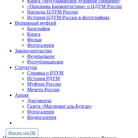
Книга «Мусульманское духовное собрание»
«Панорама Башкортостана» о ЦДУМ России
Награды ЦДУМ России
История ЦДУМ России в фотографиях
Верховный муфтий
Биография
Книга
Фильм
Фотогалерея
Законодательство
Федеральное
Республиканское
Структура
Справка о РДУМ
История РДУМ
Муфтии России
Мечети России
Архив
Документы
Газета «Маглюмат аль-Булгар»
Фотогалерея
Видеогалерея
Версия для ПК