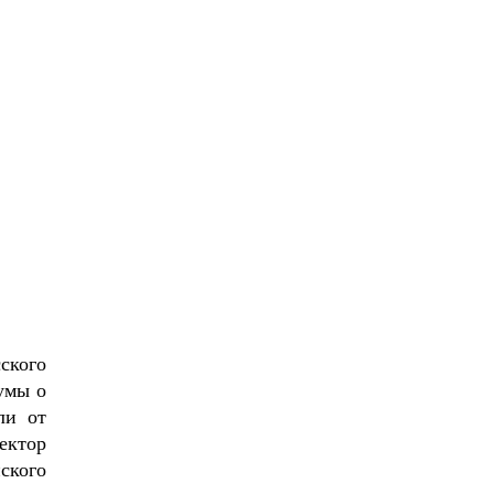
ского
умы о
ли от
ектор
ского