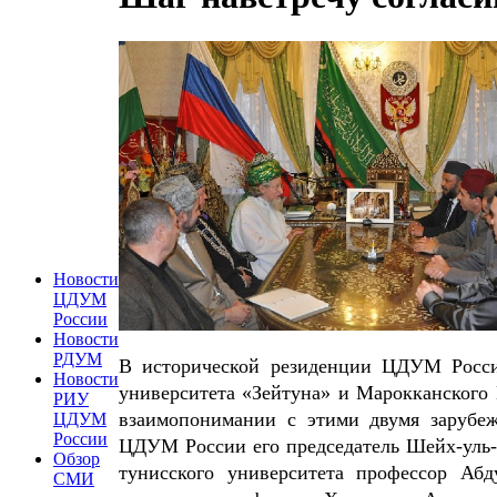
Новости
ЦДУМ
России
Новости
РДУМ
В исторической резиденции ЦДУМ России
Новости
университета «Зейтуна» и Марокканского
РИУ
взаимопонимании с этими двумя зарубе
ЦДУМ
России
ЦДУМ России его председатель Шейх-уль-
Обзор
тунисского университета профессор Абд
СМИ