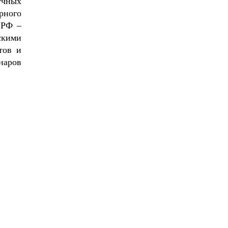
учных
рного
 РФ –
скими
тов и
наров