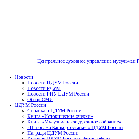
Центральное духовное управление мусульман 
Новости
Новости ЦДУМ России
Новости РДУМ
Новости РИУ ЦДУМ России
Обзор СМИ
ЦДУМ России
Справка о ЦДУМ России
Книга «Исторические очерки»
Книга «Мусульманское духовное собрание»
«Панорама Башкортостана» о ЦДУМ России
Награды ЦДУМ России
История ЦДУМ России в фотографиях