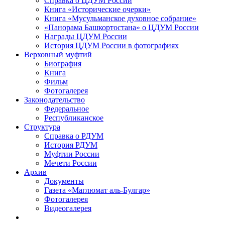
Справка о ЦДУМ России
Книга «Исторические очерки»
Книга «Мусульманское духовное собрание»
«Панорама Башкортостана» о ЦДУМ России
Награды ЦДУМ России
История ЦДУМ России в фотографиях
Верховный муфтий
Биография
Книга
Фильм
Фотогалерея
Законодательство
Федеральное
Республиканское
Структура
Справка о РДУМ
История РДУМ
Муфтии России
Мечети России
Архив
Документы
Газета «Маглюмат аль-Булгар»
Фотогалерея
Видеогалерея