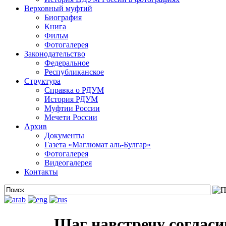
Верховный муфтий
Биография
Книга
Фильм
Фотогалерея
Законодательство
Федеральное
Республиканское
Структура
Справка о РДУМ
История РДУМ
Муфтии России
Мечети России
Архив
Документы
Газета «Маглюмат аль-Булгар»
Фотогалерея
Видеогалерея
Контакты
Шаг навстречу соглас