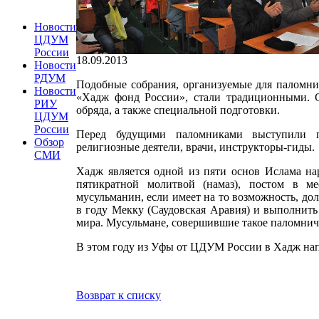
Новости
ЦДУМ
России
18.09.2013
Новости
РДУМ
Подобные собрания, организуемые для паломни
Новости
«Хадж фонд России», стали традиционными. 
РИУ
обряда, а также специальной подготовки.
ЦДУМ
России
Перед будущими паломниками выступили пр
Обзор
религиозные деятели, врачи, инструкторы-гиды.
СМИ
Хадж является одной из пяти основ Ислама на
пятикратной молитвой (намаз), постом в ме
мусульманин, если имеет на то возможность, до
в году Мекку (Саудовская Аравия) и выполнить
мира. Мусульмане, совершившие такое паломниче
В этом году из Уфы от ЦДУМ России в Хадж напр
Возврат к списку