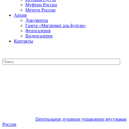
Муфтии России
Мечети России
Архив
Документы
Газета «Маглюмат аль-Булгар»
Фотогалерея
Видеогалерея
Контакты
Центральное духовное управление
мусульман России
Центральное духовное управление мусульман
России