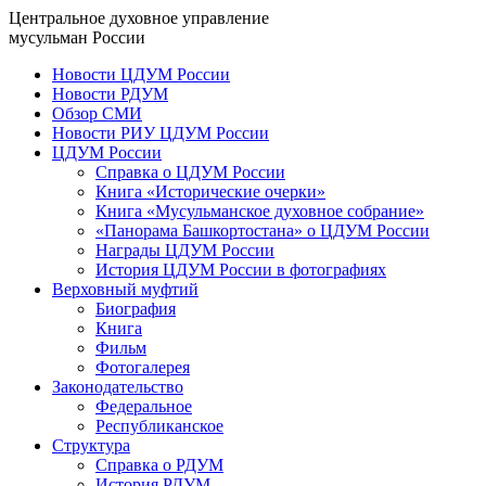
Центральное духовное управление
мусульман России
Новости ЦДУМ России
Новости РДУМ
Обзор СМИ
Новости РИУ ЦДУМ России
ЦДУМ России
Справка о ЦДУМ России
Книга «Исторические очерки»
Книга «Мусульманское духовное собрание»
«Панорама Башкортостана» о ЦДУМ России
Награды ЦДУМ России
История ЦДУМ России в фотографиях
Верховный муфтий
Биография
Книга
Фильм
Фотогалерея
Законодательство
Федеральное
Республиканское
Структура
Справка о РДУМ
История РДУМ