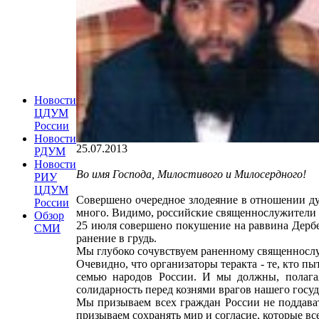
Новости
ЦДУМ
России
Новости
25.07.2013
РДУМ
Новости
Во имя Господа, Милостивого и Милосердного!
РИУ
ЦДУМ
Совершено очередное злодеяние в отношении д
России
много. Видимо, российские священнослужители 
Обзор
25 июля совершено покушение на раввина Дербен
СМИ
ранение в грудь.
Мы глубоко сочувствуем раненному священносл
Очевидно, что организаторы теракта - те, кто 
семью народов России. И мы должны, полагая
солидарность перед кознями врагов нашего госу
Мы призываем всех граждан России не поддава
призываем сохранять мир и согласие, которые вс