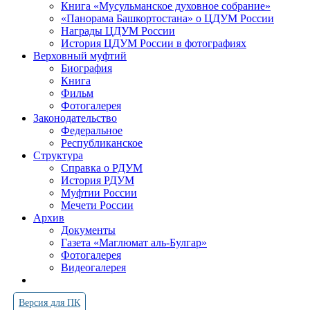
Книга «Мусульманское духовное собрание»
«Панорама Башкортостана» о ЦДУМ России
Награды ЦДУМ России
История ЦДУМ России в фотографиях
Верховный муфтий
Биография
Книга
Фильм
Фотогалерея
Законодательство
Федеральное
Республиканское
Структура
Справка о РДУМ
История РДУМ
Муфтии России
Мечети России
Архив
Документы
Газета «Маглюмат аль-Булгар»
Фотогалерея
Видеогалерея
Версия для ПК