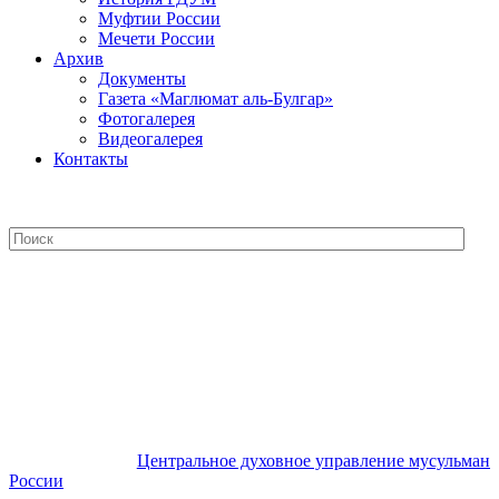
Муфтии России
Мечети России
Архив
Документы
Газета «Маглюмат аль-Булгар»
Фотогалерея
Видеогалерея
Контакты
Центральное духовное управление
мусульман России
Центральное духовное управление мусульман
России