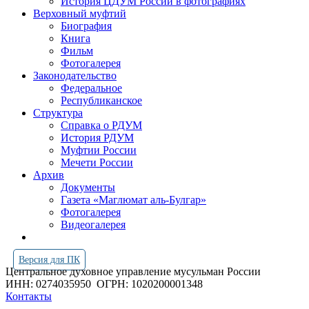
История ЦДУМ России в фотографиях
Верховный муфтий
Биография
Книга
Фильм
Фотогалерея
Законодательство
Федеральное
Республиканское
Структура
Справка о РДУМ
История РДУМ
Муфтии России
Мечети России
Архив
Документы
Газета «Маглюмат аль-Булгар»
Фотогалерея
Видеогалерея
Версия для ПК
Центральное духовное управление мусульман России
ИНН: 0274035950
ОГРН: 1020200001348
Контакты