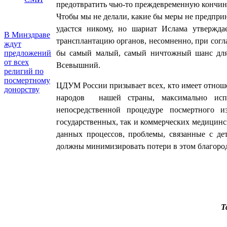
предотвратить чью-то преждевременную кончину
Чтобы мы не делали, какие бы меры не предприн
удастся никому, но шариат Ислама утвержда
В Минздраве
трансплантацию органов, несомненно, при согл
ждут
бы самый малый, самый ничтожный шанс для 
предложений
от всех
Всевышний.
религий по
посмертному
ЦДУМ России призывает всех, кто имеет отноше
донорству
народов нашей страны, максимально исп
непосредственной процедуре посмертного и
государственных, так и коммерческих медицин
данных процессов, проблемы, связанные с д
должны минимизировать потери в этом благоро
Т