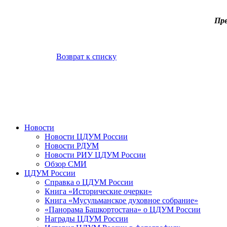
Пре
Возврат к списку
Новости
Новости ЦДУМ России
Новости РДУМ
Новости РИУ ЦДУМ России
Обзор СМИ
ЦДУМ России
Справка о ЦДУМ России
Книга «Исторические очерки»
Книга «Мусульманское духовное собрание»
«Панорама Башкортостана» о ЦДУМ России
Награды ЦДУМ России