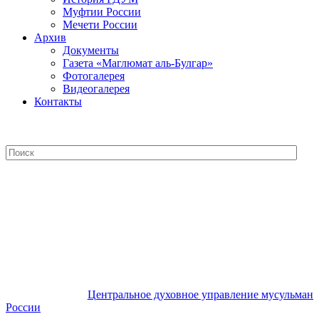
Муфтии России
Мечети России
Архив
Документы
Газета «Маглюмат аль-Булгар»
Фотогалерея
Видеогалерея
Контакты
Центральное духовное управление
мусульман России
Центральное духовное управление мусульман
России