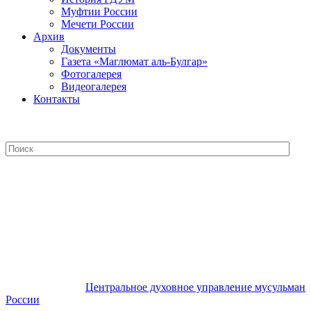
Муфтии России
Мечети России
Архив
Документы
Газета «Маглюмат аль-Булгар»
Фотогалерея
Видеогалерея
Контакты
Центральное духовное управление
мусульман России
Центральное духовное управление мусульман
России