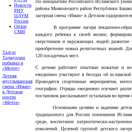
По инициативе Российского Исламского уни
Новости
района Миякинского район Республики Башкор
РИУ
лагерная смена «Иман» в Детском оздоровител
ЦДУМ
России
Обзор
В программе лагеря лекционно-образоват
СМИ
каждого ребенка к своей жизни; формиров
сверстников и окружающих людей; развитие т
приобретение новых религиозных знаний. Для
Талгат
120 посадочных мест.
Таджуддин
побывал в
С детьми работают опытные вожатые и восп
«Мечте»
ежедневно участвуют в беседах об исламской
Летняя
мусульманская
Проводятся спортивные мероприятия, инте
смена «Иман»
географии. Отряды ежедневно изучают разли
в Детском
постановок рассказывают остальным во время
центре
«Мечта»
Основными целями и задачами детского л
традиционого для России понимания Ислама
среде, воспитание патриотически-настроен
поколений. Целевой группой детского лагер