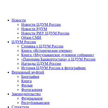
Новости
Новости ЦДУМ России
Новости РДУМ
Новости РИУ ЦДУМ России
Обзор СМИ
ЦДУМ России
Справка о ЦДУМ России
Книга «Исторические очерки»
Книга «Мусульманское духовное собрание»
«Панорама Башкортостана» о ЦДУМ России
Награды ЦДУМ России
История ЦДУМ России в фотографиях
Верховный муфтий
Биография
Книга
Фильм
Фотогалерея
Законодательство
Федеральное
Республиканское
Структура