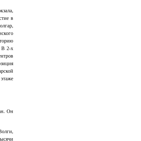
кзала,
стие в
олгар,
нского
сторию
 В 2-х
ентров
озиция
арской
этаже
ан. Он
Волги,
тысячи