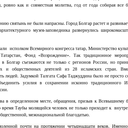
, ровно как и совместная молитва, год от года собирая все 
нию святынь не были напрасны. Город Болгар растет и развивает
-архитектурного музея-заповедника развернулись
широкомасшт
али исполком Всемирного конгресса татар, Министерство куль
Татарстан, Фонд «Возрождение». Так традиционное мероп
 в Болгар съезжаются не только с регионов России, но при
ных и общественных деятелей из 28 исламских стран.
Вме
ть людей. Задумкой Талгата Сафа Таджуддина было не просто с
бъединить усилия в сохранении исконно традиционного И
сии.
тва в определенном месте, обращения, призыв к Всевышнему 
о время Таубы молящийся человек не только приходит к внутр
общественной, межнациональной благодатью.
моленной почти на протяжении четырнадцати веков. Именно