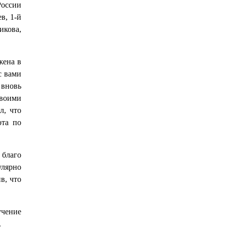
России
в, 1-й
икова,
жена в
с вами
 вновь
своими
л, что
ота по
 благо
улярно
в, что
учение
.