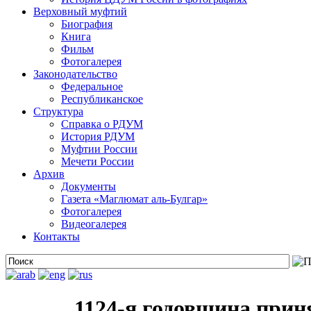
Верховный муфтий
Биография
Книга
Фильм
Фотогалерея
Законодательство
Федеральное
Республиканское
Структура
Справка о РДУМ
История РДУМ
Муфтии России
Мечети России
Архив
Документы
Газета «Маглюмат аль-Булгар»
Фотогалерея
Видеогалерея
Контакты
1124-я годовщина при