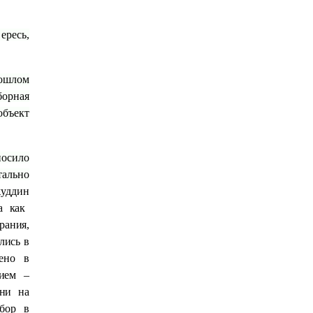
ересь,
рошлом
борная
объект
носило
тально
жуддин
а как
рания,
лись в
ено в
тием –
ни на
бор в