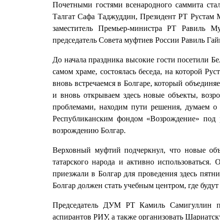
Почетными гостями всенародного саммита ст
Талгат Сафа Таджуддин, Президент РТ Рустам
заместитель Премьер-министра РТ Равиль Му
председатель Совета муфтиев России Равиль Га
До начала праздника высокие гости посетили Бе
самом храме, состоялась беседа, на которой Р
вновь встречаемся в Болгаре, который объединяе
и вновь открываем здесь новые объекты, воз
проблемами, находим пути решения, думаем о 
Республиканским фондом «Возрождение» под 
возрождению Болгар.
Верховный муфтий подчеркнул, что новые объ
татарского народа и активно использоваться.
приезжали в Болгар для проведения здесь пятн
Болгар должен стать учебным центром, где будут
Председатель ДУМ РТ Камиль Самигуллин пр
аспирантов РИУ, а также организовать Шариатс