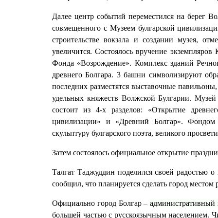
Далее центр событий переместился на берег Во
совмещенного с Музеем булгарской цивилизации
строительстве вокзала и создании музея, отм
увеличится. Состоялось вручение экземпляров
Фонда «Возрождение». Комплекс зданий Речног
древнего Болгара. 3 башни символизируют обра
последних разместятся выставочные павильоны,
удельных княжеств Волжской Булгарии. Музей 
состоит из 4-х разделов: «Открытие древне
цивилизации» и «Древний Болгар». Фондом 
скульптуру булгарского поэта, великого просвети
Затем состоялось официальное открытие праздни
Талгат Таджуддин поделился своей радостью о
сообщил, что планируется сделать город местом 
Официально город Болгар –
административный 
большей частью с русскоязычным населением. Ч