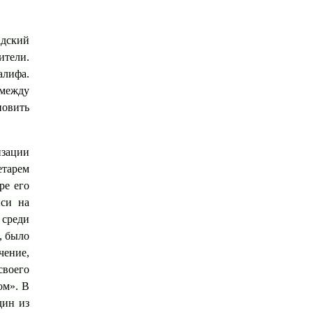
адский
ители.
лифа.
между
новить
изации
етарем
ре его
иси на
 среди
, было
чение,
своего
ом». В
дин из