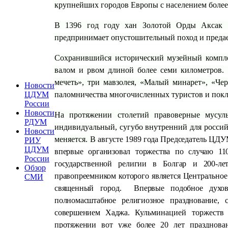
крупнейших городов Европы с населением более 
В 1396 год году хан Золотой Орды Аксак Т
предпринимает опустошительный поход и предает
Сохранившийся исторический музейный компле
валом и рвом длиной более семи километров. 
мечеть», три мавзолея, «Малый минарет», «Чер
Новости
паломничества многочисленных туристов и пок
ЦДУМ
России
Новости
На протяжении столетий правоверные мусуль
РДУМ
индивидуальный, сугубо внутренний для россий
Новости
меняется. В
августе 1989 года Председатель ЦД
РИУ
ЦДУМ
впервые организовал торжества по случаю 11
России
государственной религии в Болгар и 200-ле
Обзор
правопреемником которого является Центральное
СМИ
священный город. Впервые подобное духов
полномасштабное религиозное празднование,
совершением Хаджа.
Кульминацией торжеств 
протяжении вот уже более 20 лет п
разднов