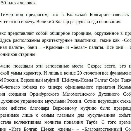
50 тысяч человек.
имер под предлогом, что в Волжской Болгарии завелась 
 ее огню и мечу. Великий Болгар разрушают до основания.
кс представляет собой обширное городище, окруженное в п
Здесь расположены архитектурные памятники, такие как «Со
ная палата», бани – «Красная» и «Белая» палаты. Все они – 
лонников старины.
мане посещали эти заповедные места. Скорее всего, это 
ской уммы характер. И лишь в конце 20 столетия все фундамен
УМ России, Верховный муфтий, Шейхуль-Ислам
Талгат Сафа Тад
00-летнего юбилея по хиджре официального принятия Ислам
тия создания Оренбургского Магометанского Духовного Соб
 духовное управление мусульман России. Сотни верующих съеха
ное действо благодаря Верховному муфтию было превращ
 сравнимое лишь с самым главным для мусульманина собы
стала коллективная молитва покаяния Тауба.
С того време
ание «Изге Болгар Шөкер җиены» – «Благодарственный Со