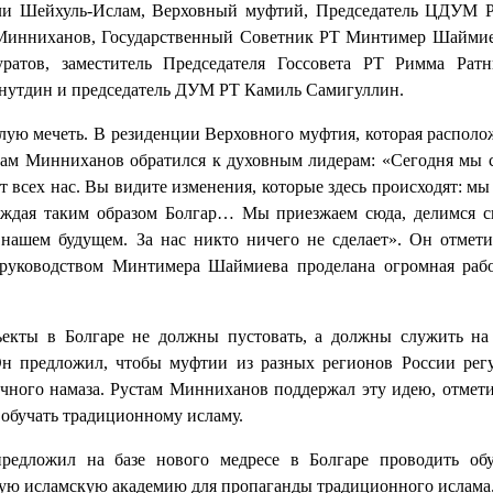
али Шейхуль-Ислам, Верховный муфтий, Председатель ЦДУМ 
 Минниханов, Государственный Советник РТ Минтимер Шаймие
ратов, заместитель Председателя Госсовета РТ Римма Ратн
йнутдин и председатель ДУМ РТ Камиль Самигуллин.
лую мечеть. В резиденции Верховного муфтия, которая располо
устам Минниханов обратился к духовным лидерам: «Сегодня мы 
т всех нас. Вы видите изменения, которые здесь происходят: мы
рождая таким образом Болгар… Мы приезжаем сюда, делимся 
нашем будущем. За нас никто ничего не сделает». Он отмети
руководством Минтимера Шаймиева проделана огромная раб
екты в Болгаре не должны пустовать, а должны служить на
 Он предложил, чтобы муфтии из разных регионов России рег
ичного намаза. Рустам Минниханов поддержал эту идею, отмети
 обучать традиционному исламу.
едложил на базе нового медресе в Болгаре проводить об
кую исламскую академию для пропаганды традиционного ислама