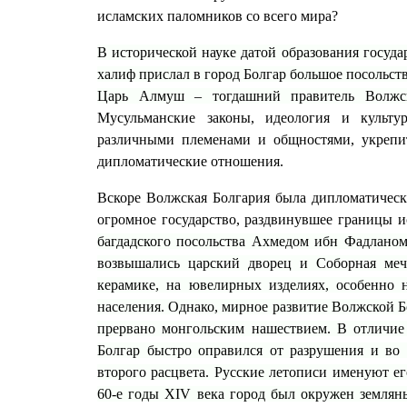
исламских паломников со всего мира?
В исторической науке датой образования госуда
халиф прислал в город Болгар большое посольст
Царь Алмуш – тогдашний правитель Волжс
Мусульманские законы, идеология и культу
различными племенами и общностями, укрепить
дипломатические отношения.
Вскоре Волжская Болгария была дипломатическ
огромное государство, раздвинувшее границы 
багдадского посольства Ахмедом ибн Фадланом.
возвышались царский дворец и Соборная меч
керамике, на ювелирных изделиях, особенно 
населения. Однако, мирное развитие Волжской Бо
прервано монгольским нашествием. В отличие 
Болгар быстро оправился от разрушения и во 
второго расцвета. Русские летописи именуют е
60-е годы XIV века город был окружен земля