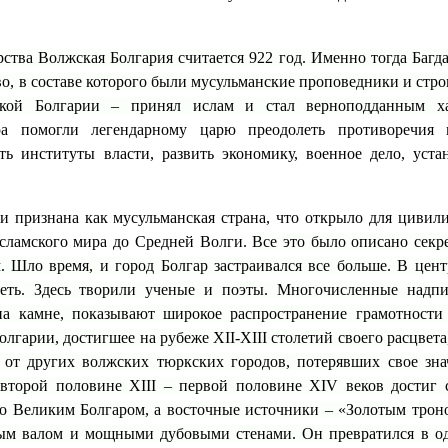
рства Волжская Болгария считается 922 год. Именно тогда Багд
во, в составе которого были мусульманские проповедники и стро
кой Болгарии – принял ислам и стал верноподданным ха
ра помогли легендарному царю преодолеть противоречия 
 институты власти, развить экономику, военное дело, уста
и признана как мусульманская страна, что открыло для цивил
исламского мира до Средней Волги.
Все это было описано секр
 Шло время, и город Болгар застраивался все больше. В цент
еть. Здесь творили ученые и поэты. Многочисленные надп
на камне, показывают широкое распространение грамотности
лгарии, достигшее на рубеже XII-XIII столетий своего расцвета
от других волжских тюркских городов, потерявших свое зна
второй половине XIII – первой половине XIV веков достиг 
го Великим Болгаром, а восточные источники – «Золотым трон
ным валом и мощными дубовыми стенами. Он превратился в о