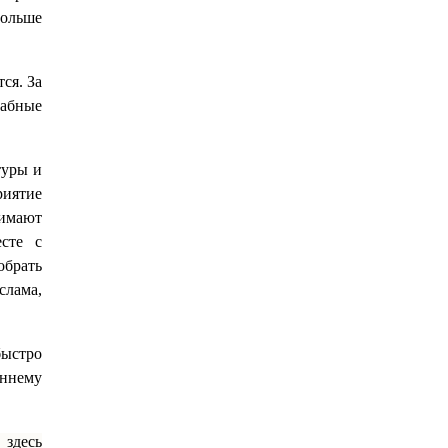
больше
ся. За
абные
туры и
риятие
нимают
сте с
обрать
слама,
быстро
еннему
 здесь