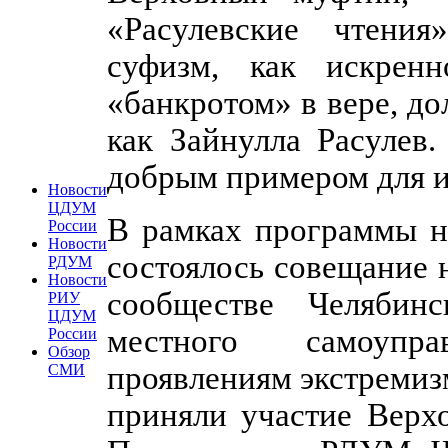
«Расулевские чтени
суфизм, как искрен
«банкротом» в вере, до
как Зайнулла Расулев
добрым примером для и
Новости
ЦДУМ
В рамках программы н
России
Новости
состоялось совещание 
РДУМ
Новости
сообществе Челябин
РИУ
ЦДУМ
местного самоупр
России
Обзор
проявлениям экстремиз
СМИ
приняли участие Верх