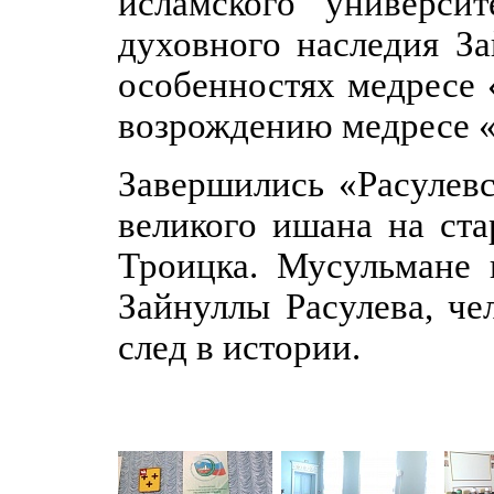
исламского универси
духовного наследия З
особенностях медресе 
возрождению медресе «
Завершились «Расулев
великого ишана на ст
Троицка. Мусульмане 
Зайнуллы Расулева, че
след в истории.