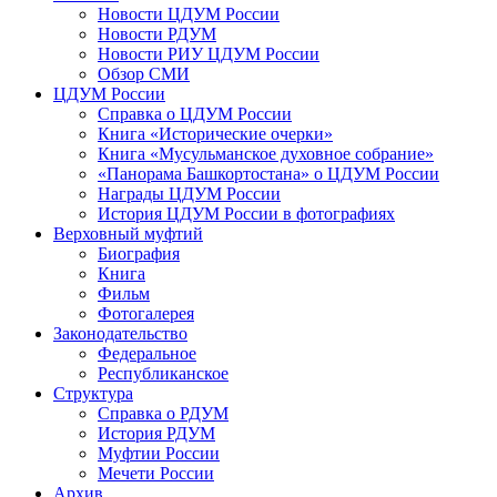
Новости ЦДУМ России
Новости РДУМ
Новости РИУ ЦДУМ России
Обзор СМИ
ЦДУМ России
Справка о ЦДУМ России
Книга «Исторические очерки»
Книга «Мусульманское духовное собрание»
«Панорама Башкортостана» о ЦДУМ России
Награды ЦДУМ России
История ЦДУМ России в фотографиях
Верховный муфтий
Биография
Книга
Фильм
Фотогалерея
Законодательство
Федеральное
Республиканское
Структура
Справка о РДУМ
История РДУМ
Муфтии России
Мечети России
Архив