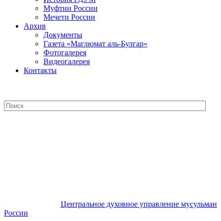
Муфтии России
Мечети России
Архив
Документы
Газета «Маглюмат аль-Булгар»
Фотогалерея
Видеогалерея
Контакты
Центральное духовное управление
мусульман России
Центральное духовное управление мусульман
России