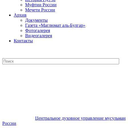
Муфтии России
Мечети России
Архив
Документы
Газета «Маглюмат аль-Булгар»
Фотогалерея
Видеогалерея
Контакты
Центральное духовное управление
мусульман России
Центральное духовное управление мусульман
России