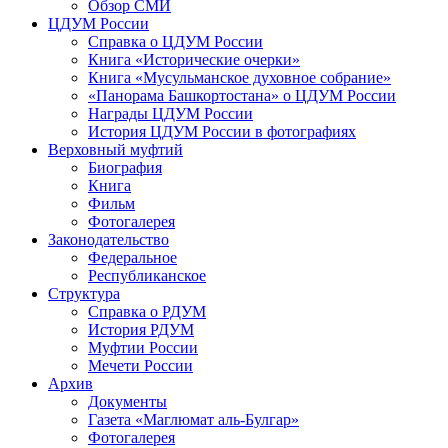
Обзор СМИ
ЦДУМ России
Справка о ЦДУМ России
Книга «Исторические очерки»
Книга «Мусульманское духовное собрание»
«Панорама Башкортостана» о ЦДУМ России
Награды ЦДУМ России
История ЦДУМ России в фотографиях
Верховный муфтий
Биография
Книга
Фильм
Фотогалерея
Законодательство
Федеральное
Республиканское
Структура
Справка о РДУМ
История РДУМ
Муфтии России
Мечети России
Архив
Документы
Газета «Маглюмат аль-Булгар»
Фотогалерея