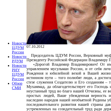
Новости
07.10.2012
ЦДУМ
России
Председатель ЦДУМ России, Верховный муфти
Новости
Президенту Российской Федерации Владимиру П
РДУМ
«Дорогой Владимир Владимирович! От име
Новости
управлением мусульман России, и от себя лич
РИУ
Рождения и юбилейной вехой в Вашей жизни!
ЦДУМ
истинном пути – того полюбят люди, а достиг
России
стезе служения Создателю и Его созданиям – т
Обзор
Мухаммад, да облагодетельствует его Господь
СМИ
неустанный труд во благо нашей Отчизны, ее 
простых людей, Ваше убежденная верность и
наследию народов нашей необъятной Родины убе
последовательного развития нашей страны да
устремленных на созидательный труд ради дер