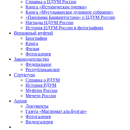
Справка о ЦДУМ России
Книга «Исторические очерки»
Книга «Мусульманское духовное собрание»
«Панорама Башкортостана» о ЦДУМ России
Награды ЦДУМ России
История ЦДУМ России в фотографиях
Верховный муфтий
Биография
Книга
Фильм
Фотогалерея
Законодательство
Федеральное
Республиканское
Структура
Справка о РДУМ
История РДУМ
Муфтии России
Мечети России
Архив
Документы
Газета «Маглюмат аль-Булгар»
Фотогалерея
Видеогалерея