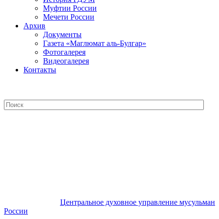
Муфтии России
Мечети России
Архив
Документы
Газета «Маглюмат аль-Булгар»
Фотогалерея
Видеогалерея
Контакты
Центральное духовное управление
мусульман России
Центральное духовное управление мусульман
России