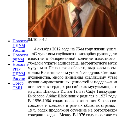
04.10.2012
Новости
ЦДУМ
4 октября 2012 года на 75-м году жизни ушел 
России
«С чувством глубокого прискорбия руководств
Новости
известие о безвременной кончине известного 
РДУМ
тяжелой утраты единоверца, авторитетного мусу
Новости
мусульман Пензенской области, выражаем всем
РИУ
молим Всевышнего за упокой его души. Светлая 
ЦДУМ
духовенства, много внимания уделявшему утв
России
духовно-нравственных ценностей и поддержани
Обзор
останется в сердцах российских мусульман», -
СМИ
муфтия, Шейхуль-Ислам Талгат Сафа Таджуддин
Бибарсов Аббас Шабанович родился в 1937 году
В 1956-1964 годах после окончания 9 классо
совхозов и колхозов в разных областях страны.
1975 годах продолжил обучение на богословском
совершил хадж в Мекку. В 1976 году в составе с