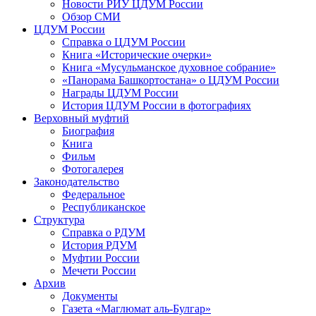
Новости РИУ ЦДУМ России
Обзор СМИ
ЦДУМ России
Справка о ЦДУМ России
Книга «Исторические очерки»
Книга «Мусульманское духовное собрание»
«Панорама Башкортостана» о ЦДУМ России
Награды ЦДУМ России
История ЦДУМ России в фотографиях
Верховный муфтий
Биография
Книга
Фильм
Фотогалерея
Законодательство
Федеральное
Республиканское
Структура
Справка о РДУМ
История РДУМ
Муфтии России
Мечети России
Архив
Документы
Газета «Маглюмат аль-Булгар»