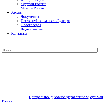
Муфтии России
Мечети России
Архив
Документы
Газета «Маглюмат аль-Булгар»
Фотогалерея
Видеогалерея
Контакты
Центральное духовное управление
мусульман России
Центральное духовное управление мусульман
России