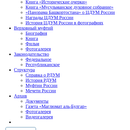
Книга «Исторические очерки»
Книга «Мусульманское духовное собрание»
«Панорама Башкортостана» о ЦДУМ России
Награды ЦДУМ России
История ЦДУМ России в фотографиях
Верховный муфтий
Биография
Книга
Фильм
Фотогалерея
Законодательство
Федеральное
Республиканское
Структура
Справка о РДУМ
История РДУМ
Муфтии России
Мечети России
Архив
Документы
Газета «Маглюмат аль-Булгар»
Фотогалерея
Видеогалерея