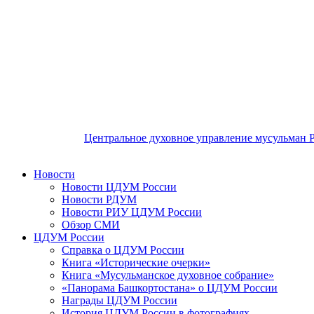
Центральное духовное управление мусульман 
Новости
Новости ЦДУМ России
Новости РДУМ
Новости РИУ ЦДУМ России
Обзор СМИ
ЦДУМ России
Справка о ЦДУМ России
Книга «Исторические очерки»
Книга «Мусульманское духовное собрание»
«Панорама Башкортостана» о ЦДУМ России
Награды ЦДУМ России
История ЦДУМ России в фотографиях