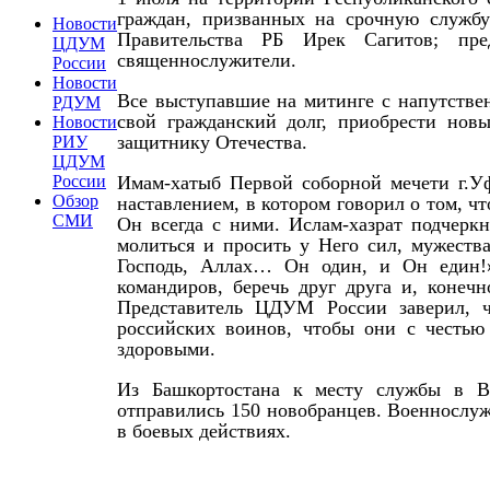
граждан, призванных на срочную служб
Новости
Правительства РБ Ирек Сагитов; пре
ЦДУМ
священнослужители.
России
Новости
Все выступавшие на митинге с напутств
РДУМ
свой гражданский долг, приобрести нов
Новости
защитнику Отечества.
РИУ
ЦДУМ
Имам-хатыб Первой соборной мечети г.Уф
России
Обзор
наставлением, в котором говорил о том, ч
СМИ
Он всегда с ними. Ислам-хазрат подчерк
молиться и просить у Него сил, мужества
Господь, Аллах… Он один, и Он един!
командиров, беречь друг друга и, конеч
Представитель ЦДУМ России заверил, ч
российских воинов, чтобы они с честь
здоровыми.
Из Башкортостана к месту службы в Во
отправились 150 новобранцев. Военнослу
в боевых действиях.