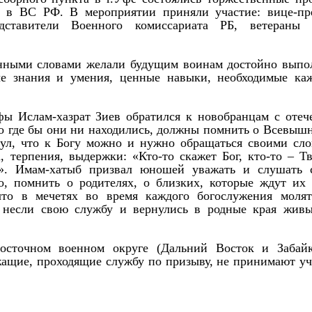
у в ВС РФ. В мероприятии приняли участие: вице-пр
дставители Военного комиссариата РБ, ветераны
енными словами желали будущим воинам достойно выпо
ые знания и умения, ценные навыки, необходимые ка
ы Ислам-хазрат Зиев обратился к новобранцам с отеч
то где бы они ни находились, должны помнить о Всевышн
нул, что к Богу можно и нужно обращаться своими сло
, терпения, выдержки: «Кто-то скажет Бог, кто-то – Тв
». Имам-хатыб призвал юношей уважать и слушать 
но, помнить о родителях, о близких, которые ждут их 
то в мечетях во время каждого богослужения молят
ю несли свою службу и вернулись в родные края жив
сточном военном округе (Дальний Восток и Забайк
жащие, проходящие службу по призыву, не принимают уч