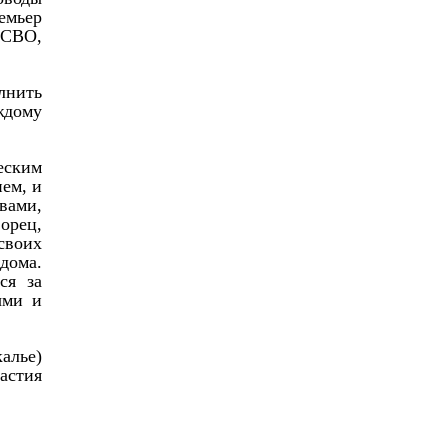
емьер
 СВО,
лнить
ждому
еским
ем, и
вами,
орец,
своих
дома.
ся за
ыми и
алье)
астия