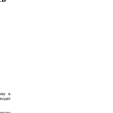
ыву в
водят
оводы