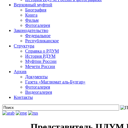
Верховный муфтий
Биография
Книга
Фильм
Фотогалерея
Законодательство
Федеральное
Республиканское
Структура
Справка о РДУМ
История РДУМ
Муфтии России
Мечети России
Архив
Документы
Газета «Маглюмат аль-Булгар»
Фотогалерея
Видеогалерея
Контакты
Представитель ЦДУМ Р