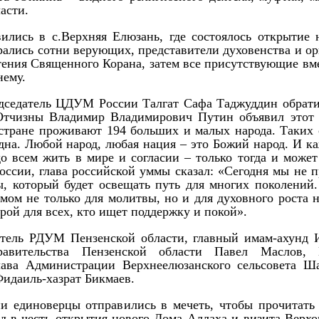
асти.
ились в с.Верхняя Елюзань, где состоялось открытие 
ались сотни верующих, представители духовенства и ор
тения Священного Корана, затем все присутствующие вме
нему.
дседатель ЦДУМ России Талгат Сафа Таджуддин обрати
Отчизны Владимир Владимирович Путин объявил этот 
 стране проживают 194 больших и малых народа. Таких 
 одна. Любой народ, любая нация – это Божий народ. И 
до всем жить в мире и согласии – только тогда и может
ссии, глава российской уммы сказал: «Сегодня мы не п
ы, который будет освещать путь для многих поколений.
омом не только для молитвы, но и для духовного роста 
орой для всех, кто ищет поддержку и покой».
атель РДУМ Пензенской области, главный имам-ахунд 
равительства Пензенской области Павел Маслов, 
лава Администрации Верхнеелюзанского сельсовета Ш
Фидаиль-хазрат Бикмаев.
 единоверцы отправились в мечеть, чтобы прочитать 
ед в честь открытия нового Дома Аллаха и визита Верхо