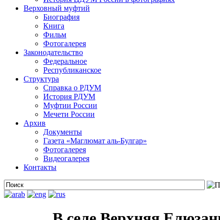
Верховный муфтий
Биография
Книга
Фильм
Фотогалерея
Законодательство
Федеральное
Республиканское
Структура
Справка о РДУМ
История РДУМ
Муфтии России
Мечети России
Архив
Документы
Газета «Маглюмат аль-Булгар»
Фотогалерея
Видеогалерея
Контакты
В селе Верхняя Елюзан