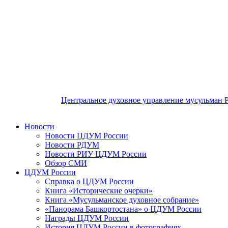
Центральное духовное управление мусульман 
Новости
Новости ЦДУМ России
Новости РДУМ
Новости РИУ ЦДУМ России
Обзор СМИ
ЦДУМ России
Справка о ЦДУМ России
Книга «Исторические очерки»
Книга «Мусульманское духовное собрание»
«Панорама Башкортостана» о ЦДУМ России
Награды ЦДУМ России
История ЦДУМ России в фотографиях