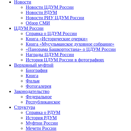
Новости
Новости ЦДУМ России
Новости РДУМ
Новости РИУ ЦДУМ России
Обзор СМИ
ЦДУМ России
Справка о ЦДУМ России
Книга «Исторические очерки»
Книга «Мусульманское духовное собрание»
«Панорама Башкортостана» о ЦДУМ России
Награды ЦДУМ России
История ЦДУМ России в фотографиях
Верховный муфтий
Биография
Книга
Фильм
Фотогалерея
Законодательство
Федеральное
Республиканское
Структура
Справка о РДУМ
История РДУМ
Муфтии России
Мечети России