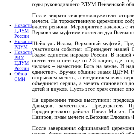
годы руководившего РДУМ Пензенской обл
После зиярата священнослужители отправ
мечети. На торжественную церемонию собр
Новости
власти региона. Мероприятие началось с ч
ЦДУМ
Верховным муфтием вознесли дуа Всевыш
России
Новости
Шейх-уль-Ислам, Верховный муфтий, Пре
РДУМ
участникам события: «Президент нашей 
Новости
Годом единства народов России. В нашей
РИУ
почти что и нет: где-то 2-3 нации, где-то
ЦДУМ
человек – наместник Бога на земле. И на
России
единство». Вручая общине знамя ЦДУМ Ро
Обзор
открываем мечеть, а воздвигаем маяк вер
СМИ
объединяет сердца, а мечеть становится д
детей и внуков. Пусть этот храм станет оп
На церемонии также выступили: председ
Давыдов, заместитель Председателя П
Городищенского района Павел Мигин, Г
Назиров, имам мечети с.Верхняя Елюзань 
После завершения официальной церемонии
намаз. Затем состоялся торжественный об