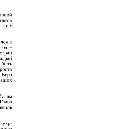
новой
ганов
сте с
лся к
год –
стран
каждый
 быть
росто
 Вера
наших
Ислям
Глава
амиль
зухр-
вного