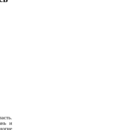
асть.
ань и
ногие