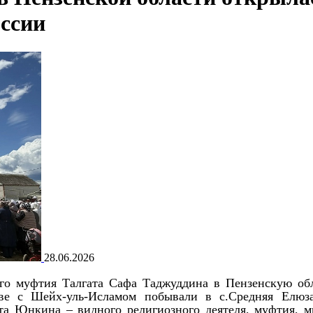
ссии
28.06.2026
го муфтия Талгата Сафа Таджуддина в Пензенскую обл
ве с Шейх-уль-Исламом побывали в с.Средняя Елюз
та Юнкина – видного религиозного деятеля, муфтия, м