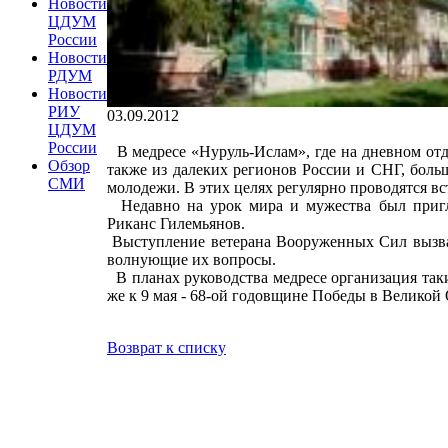
Новости
ЦДУМ
России
Новости
РДУМ
Новости
РИУ
03.09.2012
ЦДУМ
России
В медресе «Нуруль-Ислам», где на дневном отд
Обзор
также из далеких регионов России и СНГ, боль
СМИ
молодежи. В этих целях регулярно проводятся вс
Недавно на урок мира и мужества был пригла
Риканс Гилемьянов.
Выступление ветерана Вооруженных Сил вызвал
волнующие их вопросы.
В планах руководства медресе организация таки
же к 9 мая - 68-ой годовщине Победы в Великой
Возврат к списку