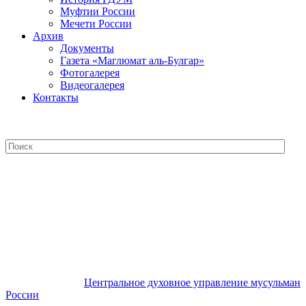
Муфтии России
Мечети России
Архив
Документы
Газета «Маглюмат аль-Булгар»
Фотогалерея
Видеогалерея
Контакты
Центральное духовное управление
мусульман России
Центральное духовное управление мусульман
России