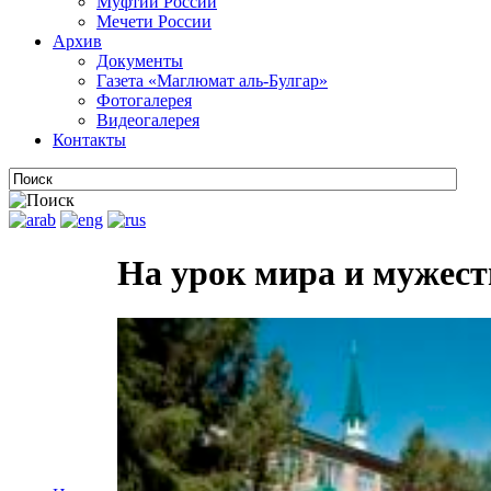
Муфтии России
Мечети России
Архив
Документы
Газета «Маглюмат аль-Булгар»
Фотогалерея
Видеогалерея
Контакты
На урок мира и мужест