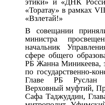
этики» и «ДНК России
«Торатау» в рамках VI
«Взлетай!»
В совещании приняли
министра просвеще
начальник Управлени
сфере общего образов
РБ Жанна Миникеева, 
по государственно-ко
Главе РБ Руслан К
Верховный муфтий, Пр
Сафа Таджуддин, Глав
митрополит Уфимский