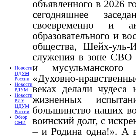
объявленного в 2026 г
сегодняшнее засед
своевременно и а
образовательного и во
общества, Шейх-уль-
служения в зоне СВО
и мусульманского
Новости
ЦДУМ
«Духовно-нравственны
России
Новости
веках делали чудеса 
РДУМ
Новости
жизненных испыта
РИУ
ЦДУМ
большинство наших во
России
Обзор
воинский долг, с искре
СМИ
– и Родина одна!». А 