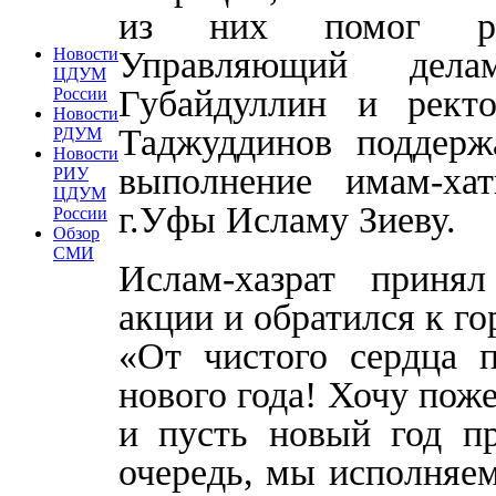
из них помог реа
Управляющий де
Новости
ЦДУМ
Губайдуллин и рек
России
Новости
Таджуддинов поддерж
РДУМ
Новости
выполнение имам-ха
РИУ
ЦДУМ
г.Уфы Исламу Зиеву.
России
Обзор
СМИ
Ислам-хазрат принял
акции и обратился к 
«От чистого сердца п
нового года! Хочу поже
и пусть новый год пр
очередь, мы исполняем