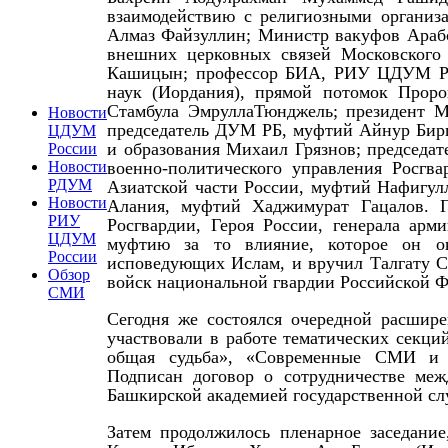
взаимодействию с религиозными организ
Алмаз Файзуллин; Министр вакуфов Арабс
внешних церковных связей Московского
Кашицын; профессор БИА, РИУ ЦДУМ Рос
наук (Иордания), прямой потомок Проро
Стамбула ЭмруллаТюнджель; президент М
Новости
председатель ДУМ РБ, муфтий Айнур Бирг
ЦДУМ
и образования Михаил Грязнов; председа
России
военно-политического управления Росгв
Новости
РДУМ
Азиатской части России, муфтий Нафигул
Новости
Алания, муфтий Хаджимурат Гацалов. Г
РИУ
Росгвардии, Героя России, генерала арм
ЦДУМ
муфтию за то влияние, которое он ок
России
исповедующих Ислам, и вручил Талгату 
Обзор
войск национальной гвардии Российской Ф
СМИ
Сегодня же состоялся очередной расши
участвовали в работе тематических секци
общая судьба», «Современные СМИ и 
Подписан договор о сотрудничестве ме
Башкирской академией государственной сл
Затем продолжилось пленарное заседани