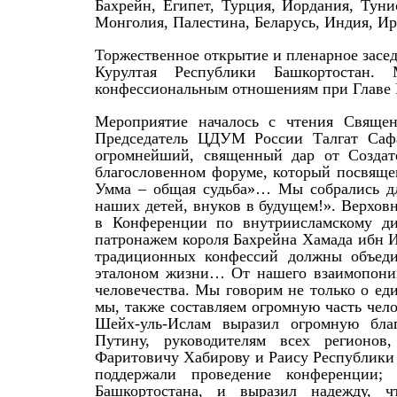
Бахрейн, Египет, Турция, Иордания, Тун
Монголия, Палестина, Беларусь, Индия, Ир
Торжественное открытие и пленарное засед
Курултая Республики Башкортостан. 
конфессиональным отношениям при Главе 
Мероприятие началось с чтения Священ
Председатель ЦДУМ России Талгат Сафа
огромнейший, священный дар от Создате
благословенном форуме, который посвяще
Умма – общая судьба»… Мы собрались для
наших детей, внуков в будущем!». Верхов
в Конференции по внутриисламскому ди
патронажем короля Бахрейна Хамада ибн И
традиционных конфессий должны объеди
эталоном жизни… От нашего взаимопонима
человечества. Мы говорим не только о ед
мы, также составляем огромную часть чел
Шейх-уль-Ислам выразил огромную бла
Путину, руководителям всех регионов
Фаритовичу Хабирову и Раису Республики 
поддержали проведение конференции;
Башкортостана, и выразил надежду, 