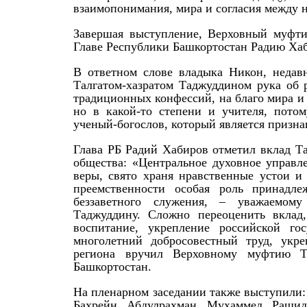
взаимопонимания, мира и согласия между 
Завершая выступление, Верховный муфт
Главе Республики Башкортостан Радию Ха
В ответном слове владыка Никон, недав
Талгатом-хазратом Таджуддином рука об 
традиционных конфессий, на благо мира и 
но в какой-то степени и учителя, пото
ученый-богослов, который является призна
Глава РБ Радий Хабиров отметил вклад Т
общества: «Центральное духовное управл
веры, свято храня нравственные устои и
преемственности особая роль принадле
беззаветного служения, – уважаемому
Таджуддину. Сложно переоценить вклад
воспитание, укрепление российской го
многолетний добросовестный труд, укр
региона вручил Верховному муфтию Т
Башкортостан.
На пленарном заседании также выступили:
Бахрейн Абдулрахман Мухаммед Рашид