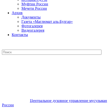
Муфтии России
Мечети России
Архив
Документы
Газета «Маглюмат аль-Булгар»
Фотогалерея
Видеогалерея
Контакты
Центральное духовное управление
мусульман России
Центральное духовное управление мусульман
России