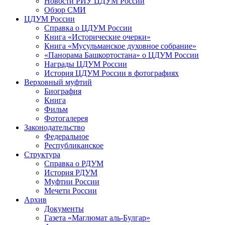
Новости РИУ ЦДУМ России
Обзор СМИ
ЦДУМ России
Справка о ЦДУМ России
Книга «Исторические очерки»
Книга «Мусульманское духовное собрание»
«Панорама Башкортостана» о ЦДУМ России
Награды ЦДУМ России
История ЦДУМ России в фотографиях
Верховный муфтий
Биография
Книга
Фильм
Фотогалерея
Законодательство
Федеральное
Республиканское
Структура
Справка о РДУМ
История РДУМ
Муфтии России
Мечети России
Архив
Документы
Газета «Маглюмат аль-Булгар»