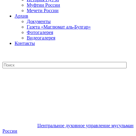
Муфтии России
Мечети России
Архив
Документы
Газета «Маглюмат аль-Булгар»
Фотогалерея
Видеогалерея
Контакты
Центральное духовное управление
мусульман России
Центральное духовное управление мусульман
России