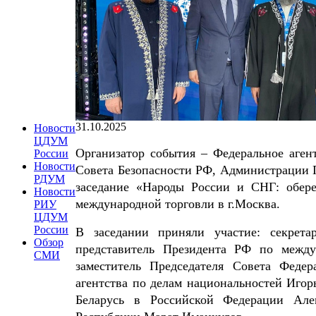
31.10.2025
Новости
ЦДУМ
Организатор события – Федеральное аген
России
Новости
Совета Безопасности РФ, Администрации 
РДУМ
заседание «Народы России и СНГ: обере
Новости
международной торговли в г.Москва.
РИУ
ЦДУМ
России
В заседании приняли участие: секрет
Обзор
представитель Президента РФ по между
СМИ
заместитель Председателя Совета Феде
агентства по делам национальностей Иго
Беларусь в Российской Федерации Алек