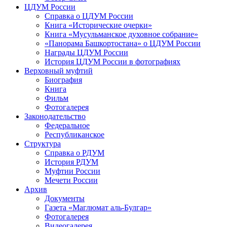
ЦДУМ России
Справка о ЦДУМ России
Книга «Исторические очерки»
Книга «Мусульманское духовное собрание»
«Панорама Башкортостана» о ЦДУМ России
Награды ЦДУМ России
История ЦДУМ России в фотографиях
Верховный муфтий
Биография
Книга
Фильм
Фотогалерея
Законодательство
Федеральное
Республиканское
Структура
Справка о РДУМ
История РДУМ
Муфтии России
Мечети России
Архив
Документы
Газета «Маглюмат аль-Булгар»
Фотогалерея
Видеогалерея