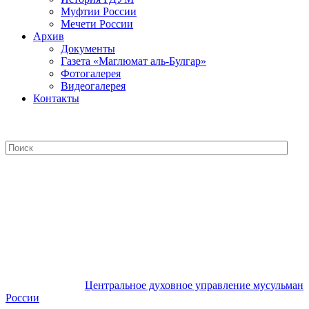
Муфтии России
Мечети России
Архив
Документы
Газета «Маглюмат аль-Булгар»
Фотогалерея
Видеогалерея
Контакты
Центральное духовное управление
мусульман России
Центральное духовное управление мусульман
России