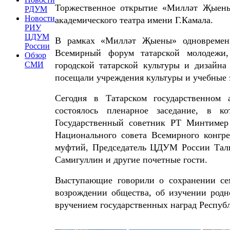
Торжественное открытие «Милләт Җыены»
РДУМ
Новости
академического театра имени Г.Камала.
РИУ
ЦДУМ
В рамках «Милләт Җыены» одновремен
России
Всемирный форум татарской молодежи, 
Обзор
городской татарской культуры и дизайна
СМИ
посещали учреждения культуры и учебные 
Сегодня в Татарском государственном
состоялось пленарное заседание, в 
Государственный советник РТ Минтимер 
Национального совета Всемирного конгр
муфтий, Председатель ЦДУМ России Тал
Самигуллин и другие почетные гости.
Выступающие говорили о сохранении се
возрождении общества, об изучении родн
вручением государственных наград Респуб