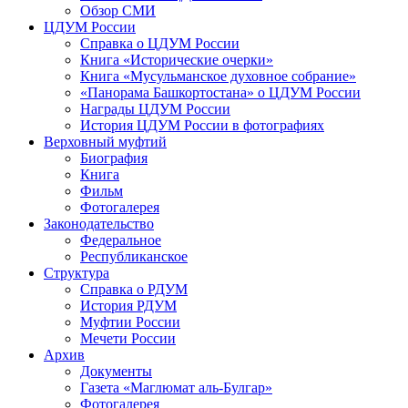
Обзор СМИ
ЦДУМ России
Справка о ЦДУМ России
Книга «Исторические очерки»
Книга «Мусульманское духовное собрание»
«Панорама Башкортостана» о ЦДУМ России
Награды ЦДУМ России
История ЦДУМ России в фотографиях
Верховный муфтий
Биография
Книга
Фильм
Фотогалерея
Законодательство
Федеральное
Республиканское
Структура
Справка о РДУМ
История РДУМ
Муфтии России
Мечети России
Архив
Документы
Газета «Маглюмат аль-Булгар»
Фотогалерея