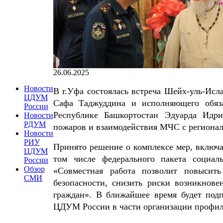
26.06.2025
Новости
В г.Уфа состоялась встреча Шейх-уль-Ис
ЦДУМ
Сафа Таджуддина и исполняющего обяз
России
Республике Башкортостан Эдуарда Идри
Новости
РДУМ
пожаров и взаимодействия МЧС с региона
Новости
РИУ
Принято решение о комплексе мер, включа
ЦДУМ
том числе федерального пакета социа
России
Обзор
«Совместная работа позволит повысит
СМИ
безопасности, снизить риски возникнове
граждан». В ближайшее время будет по
ЦДУМ России в части организации профил