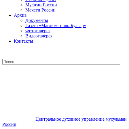
Муфтии России
Мечети России
Архив
Документы
Газета «Маглюмат аль-Булгар»
Фотогалерея
Видеогалерея
Контакты
Центральное духовное управление
мусульман России
Центральное духовное управление мусульман
России