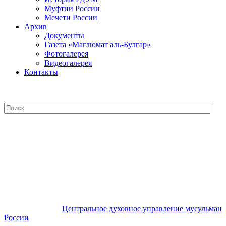
Муфтии России
Мечети России
Архив
Документы
Газета «Маглюмат аль-Булгар»
Фотогалерея
Видеогалерея
Контакты
Центральное духовное управление
мусульман России
Центральное духовное управление мусульман
России