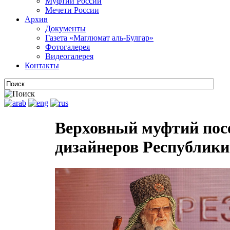
Муфтии России
Мечети России
Архив
Документы
Газета «Маглюмат аль-Булгар»
Фотогалерея
Видеогалерея
Контакты
Верховный муфтий пос
дизайнеров Республики