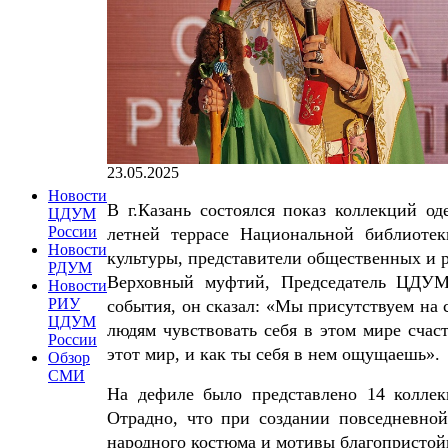
23.05.2025
Новости
В г.Казань состоялся показ коллекций о
ЦДУМ
России
летней террасе Национальной библиоте
Новости
культуры, представители общественных и 
РДУМ
Верховный муфтий, Председатель ЦДУМ 
Новости
РИУ
события, он сказал: «Мы присутствуем на 
ЦДУМ
людям чувствовать себя в этом мире сча
России
этот мир, и как ты себя в нем ощущаешь».
Обзор
СМИ
На дефиле было представлено 14 колле
Отрадно, что при создании повседневно
народного костюма и мотивы благопристой