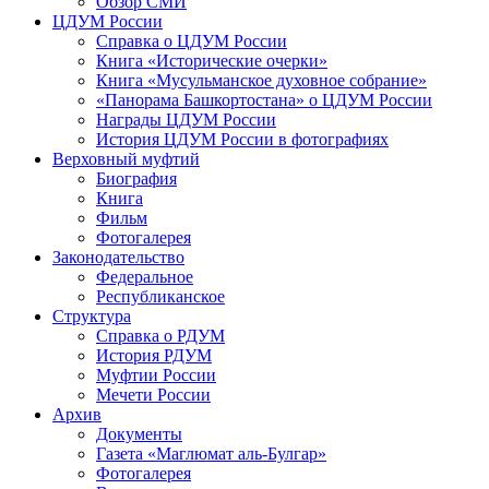
Обзор СМИ
ЦДУМ России
Справка о ЦДУМ России
Книга «Исторические очерки»
Книга «Мусульманское духовное собрание»
«Панорама Башкортостана» о ЦДУМ России
Награды ЦДУМ России
История ЦДУМ России в фотографиях
Верховный муфтий
Биография
Книга
Фильм
Фотогалерея
Законодательство
Федеральное
Республиканское
Структура
Справка о РДУМ
История РДУМ
Муфтии России
Мечети России
Архив
Документы
Газета «Маглюмат аль-Булгар»
Фотогалерея