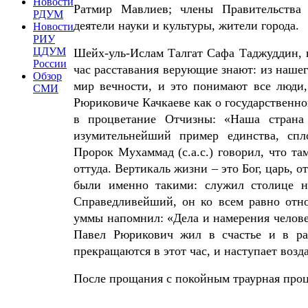
Новости
Ратмир Мавлиев; члены Правительства 
РДУМ
деятели науки и культуры, жители города.
Новости
РИУ
ЦДУМ
Шейх-уль-Ислам Талгат Сафа Таджуддин, в
России
час расставания верующие знают: из нашего
Обзор
мир вечности, и это понимают все люди,
СМИ
Рюриковиче Качкаеве как о государственн
в процветание Отчизны: «Наша страна
изумительнейший пример единства, спл
Пророк Мухаммад (с.а.с.) говорил, что там
оттуда. Вертикаль жизни – это Бог, царь, 
были именно такими: служил столице н
Справедливейший, он ко всем равно отн
уммы напомнил: «Дела и намерения челове
Павел Рюрикович жил в счастье и в ра
прекращаются в этот час, и наступает воз
После прощания с покойным траурная про