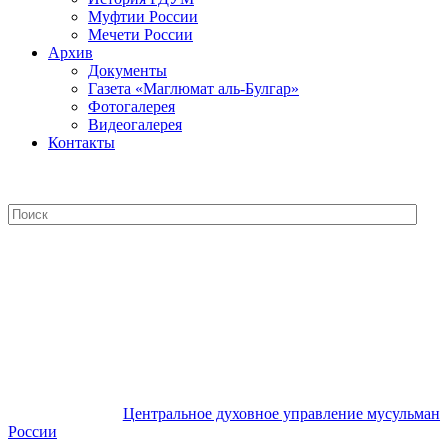
Муфтии России
Мечети России
Архив
Документы
Газета «Маглюмат аль-Булгар»
Фотогалерея
Видеогалерея
Контакты
Центральное духовное управление
мусульман России
Центральное духовное управление мусульман
России