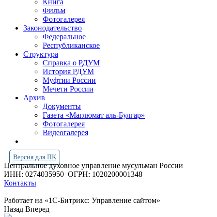
Книга
Фильм
Фотогалерея
Законодательство
Федеральное
Республиканское
Структура
Справка о РДУМ
История РДУМ
Муфтии России
Мечети России
Архив
Документы
Газета «Маглюмат аль-Булгар»
Фотогалерея
Видеогалерея
Версия для ПК
Центральное духовное управление мусульман России
ИНН: 0274035950
ОГРН: 1020200001348
Контакты
Работает на «1С-Битрикс: Управление сайтом»
Назад
Вперед