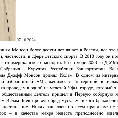
07.10.2024
ьям Монсон более десяти лет живет в России, все это 
 частности, в сфере детского спорта. В 2018 году он п
ся от американского паспорта. В сентябре 2023-го Д.У.
 Собрания – Курултая Республики Башкортостан. Во 
года Джефф Монсон принял Ислам. В одном из интерв
оей избранницей: «Мы женимся с Екатериной по исла
ха проведем в одной из мечетей Уфы, городе, который я
и общественный деятель пришел в Первую соборную м
ам Ислам Зиев провел обряд мусульманского бракосочет
 наставление. Никах заключен по всем правилам: не 
к – в качестве махра невесте преподнесено ювел