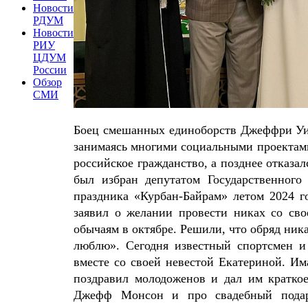
Новости
РДУМ
Новости
РИУ
ЦДУМ
России
Обзор
СМИ
Боец смешанных единоборств Джеффри Уил
занимаясь многими социальными проектами,
российское гражданство, а позднее отказал
был избран депутатом Государственного
праздника «Курбан-Байрам» летом 2024 
заявил о желании провести никах со св
обычаям в октябре. Решили, что обряд ника
люблю». Сегодня известный спортсмен 
вместе со своей невестой Екатериной. Им
поздравил молодоженов и дал им краткое
Джефф Монсон и про свадебный подаро