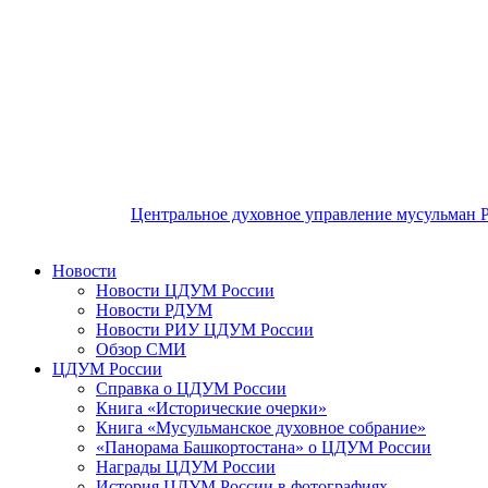
Центральное духовное управление мусульман 
Новости
Новости ЦДУМ России
Новости РДУМ
Новости РИУ ЦДУМ России
Обзор СМИ
ЦДУМ России
Справка о ЦДУМ России
Книга «Исторические очерки»
Книга «Мусульманское духовное собрание»
«Панорама Башкортостана» о ЦДУМ России
Награды ЦДУМ России
История ЦДУМ России в фотографиях