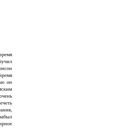
время
олучил
Монсон
время
ью он
мским
 очень
ечеть
ания,
забыл
ирное