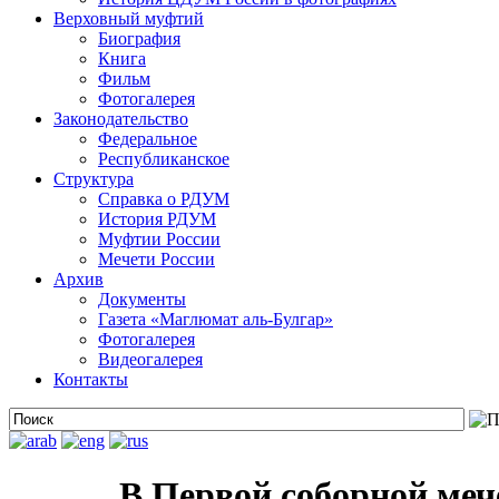
Верховный муфтий
Биография
Книга
Фильм
Фотогалерея
Законодательство
Федеральное
Республиканское
Структура
Справка о РДУМ
История РДУМ
Муфтии России
Мечети России
Архив
Документы
Газета «Маглюмат аль-Булгар»
Фотогалерея
Видеогалерея
Контакты
В Первой соборной меч