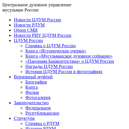
Центральное духовное управление
мусульман России
Новости ЦДУМ России
Новости РДУМ
Обзор СМИ
Новости РИУ ЦДУМ России
ЦДУМ России
Справка о ЦДУМ России
Книга «Исторические очерки»
Книга «Мусульманское духовное собрание»
«Панорама Башкортостана» о ЦДУМ России
Награды ЦДУМ России
История ЦДУМ России в фотографиях
Верховный муфтий
Биография
Книга
Фильм
Фотогалерея
Законодательство
Федеральное
Республиканское
Структура
Справка о РДУМ
История РДУМ