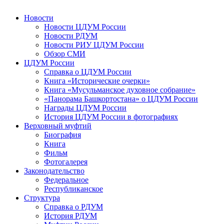
Новости
Новости ЦДУМ России
Новости РДУМ
Новости РИУ ЦДУМ России
Обзор СМИ
ЦДУМ России
Справка о ЦДУМ России
Книга «Исторические очерки»
Книга «Мусульманское духовное собрание»
«Панорама Башкортостана» о ЦДУМ России
Награды ЦДУМ России
История ЦДУМ России в фотографиях
Верховный муфтий
Биография
Книга
Фильм
Фотогалерея
Законодательство
Федеральное
Республиканское
Структура
Справка о РДУМ
История РДУМ