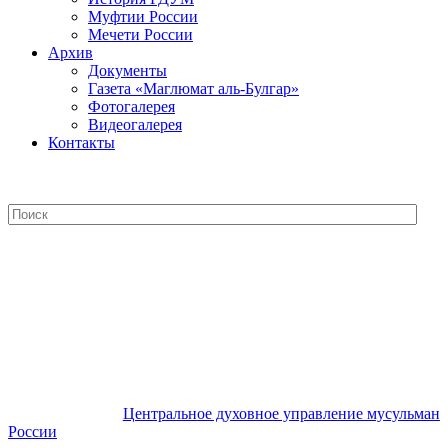
Муфтии России
Мечети России
Архив
Документы
Газета «Маглюмат аль-Булгар»
Фотогалерея
Видеогалерея
Контакты
Центральное духовное управление
мусульман России
Центральное духовное управление мусульман
России