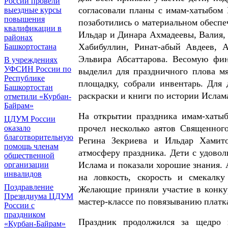
России провели
согласовали планы с имам-хатыбом 
выездные курсы
повышения
позаботились о материальном обеспе
квалификации в
Ильдар и Динара Ахмадеевы, Валия,
районах
Хабибуллин, Ринат-абый Авдеев, А
Башкортостана
Эльвира Абсаттарова. Весомую фи
В учреждениях
УФСИН России по
выделил для праздничного плова м
Республике
площадку, собрали инвентарь. Для 
Башкортостан
раскраски и книги по истории Ислам
отметили «Курбан-
Байрам»
На открытии праздника имам-хаты
ЦДУМ России
прочел несколько аятов Священног
оказало
благотворительную
Регина Зекриева и Ильдар Хамито
помощь членам
атмосферу праздника. Дети с удовол
общественной
Ислама и показали хорошие знания. 
организации
инвалидов
на ловкость, скорость и смекалку
Поздравление
Желающие приняли участие в конкур
Президиума ЦДУМ
мастер-классе по повязыванию платк
России с
праздником
Праздник продолжился за щедро 
«Курбан-Байрам»