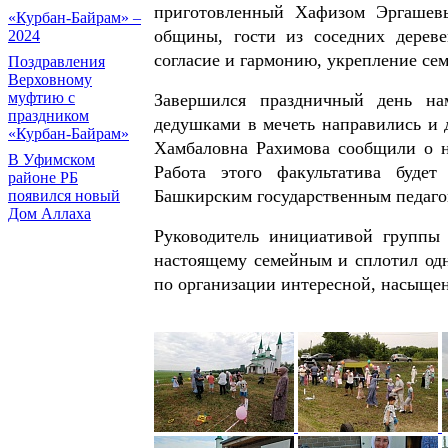
приготовленный Хафизом Эргашевы
«Курбан-Байрам» –
общины, гости из соседних дерев
2024
согласие и гармонию, укрепление се
Поздравления
Верховному
муфтию с
Завершился праздничный день на
праздником
дедушками в мечеть направились и 
«Курбан-Байрам»
Хамбаловна Рахимова сообщили о н
В Уфимском
Работа этого факультатива будет
районе РБ
Башкирским государственным педаг
появился новый
Дом Аллаха
Руководитель инициативой группы 
настоящему семейным и сплотил одн
по организации интересной, насыще