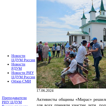
Новости
ЦДУМ России
Новости
РДУМ
Новости РИУ
ЦДУМ России
Обзор СМИ
17.06.2024
Преподаватели
Активисты общины «Мирас» решили 
РИУ ЦДУМ
для всех приняли участие дети, по