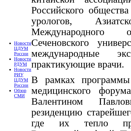
Российского общества
урологов, Азиатс
Международного о
Сеченовского универ
Новости
ЦДУМ
международные эксп
России
Новости
практикующие врачи.
РДУМ
Новости
РИУ
В рамках программы
ЦДУМ
России
медицинского форум
Обзор
СМИ
Валентином Павло
резиденцию старейшег
где их тепло прив