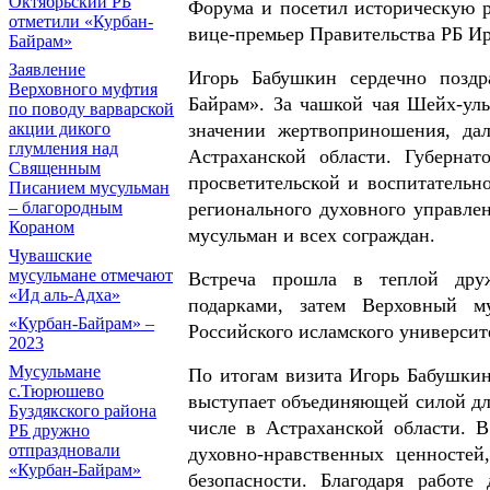
Октябрьский РБ
Форума и посетил историческую 
отметили «Курбан-
вице-премьер Правительства РБ Ир
Байрам»
Заявление
Игорь Бабушкин сердечно поздр
Верховного муфтия
Байрам». За чашкой чая Шейх-уль
по поводу варварской
акции дикого
значении жертвоприношения, дал
глумления над
Астраханской области. Губерна
Священным
просветительской и воспитательно
Писанием мусульман
– благородным
регионального духовного управле
Кораном
мусульман и всех сограждан.
Чувашские
мусульмане отмечают
Встреча прошла в теплой друж
«Ид аль-Адха»
подарками, затем Верховный м
«Курбан-Байрам» –
Российского исламского универси
2023
Мусульмане
По итогам визита Игорь Бабушкин
с.Тюрюшево
выступает объединяющей силой дл
Буздякского района
числе в Астраханской области. 
РБ дружно
отпраздновали
духовно-нравственных ценносте
«Курбан-Байрам»
безопасности. Благодаря рабо