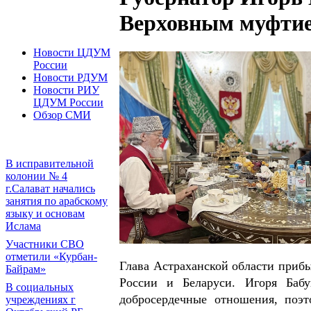
Верховным муфти
Новости ЦДУМ
России
Новости РДУМ
Новости РИУ
ЦДУМ России
Обзор СМИ
В исправительной
колонии № 4
г.Салават начались
занятия по арабскому
языку и основам
Ислама
Участники СВО
отметили «Курбан-
Глава Астраханской области прибы
Байрам»
России и Беларуси. Игоря Баб
В социальных
добросердечные отношения, поэ
учреждениях г