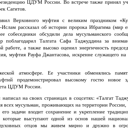
резиденцию ЦДУМ России. Во встрече также принял уч
ек Сагитов.
авил Верховного муфтия с великим праздником «Ку
-Ислам рассказал об истории пророка Ибрагима (мир е
ее собеседники обсудили дела мусульманского сообщ
тор поблагодарил Талгата Сафа Таджуддина за внима
й работе, а также высоко оценил энергичность председ
ния, муфтия Рауфа Джантасова, искренне служащего на 
еской атмосфере. Ее участники обменялись памя
уфтий продемонстрировал высокому гостю новое з
тета ЦДУМ России.
 написал на своих страницах в соцсетях: «Талгат Тадж
я всех мусульман, проживающих на территории России, 
В его задачи входит сохранение и укрепление традици
й, которые выступают одной из основ нашей национа
те духовных отцов мы живем мирно и дружно в огр