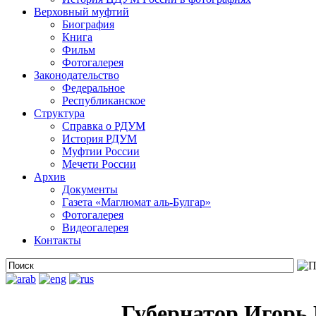
Верховный муфтий
Биография
Книга
Фильм
Фотогалерея
Законодательство
Федеральное
Республиканское
Структура
Справка о РДУМ
История РДУМ
Муфтии России
Мечети России
Архив
Документы
Газета «Маглюмат аль-Булгар»
Фотогалерея
Видеогалерея
Контакты
Губернатор Игорь 