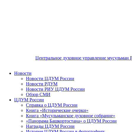
Центральное духовное управление мусульман 
Новости
Новости ЦДУМ России
Новости РДУМ
Новости РИУ ЦДУМ России
Обзор СМИ
ЦДУМ России
Справка о ЦДУМ России
Книга «Исторические очерки»
Книга «Мусульманское духовное собрание»
«Панорама Башкортостана» о ЦДУМ России
Награды ЦДУМ России
История ЦДУМ России в фотографиях