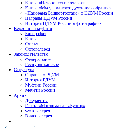
Книга «Исторические очерки»
Книга «Мусульманское духовное собрание»
«Панорама Башкортостана» о ЦДУМ России
Награды ЦДУМ России
История ЦДУМ России в фотографиях
Верховный муфтий
Биография
Книга
Фильм
Фотогалерея
Законодательство
Федеральное
Республиканское
Структура
Справка о РДУМ
История РДУМ
Муфтии России
Мечети России
Архив
Документы
Газета «Маглюмат аль-Булгар»
Фотогалерея
Видеогалерея