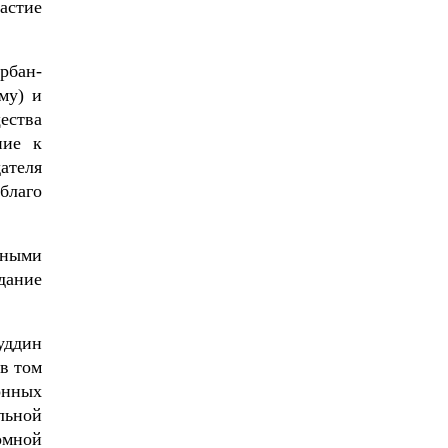
астие
рбан-
му) и
ества
ние к
ателя
благо
тными
дание
уддин
в том
онных
льной
омной