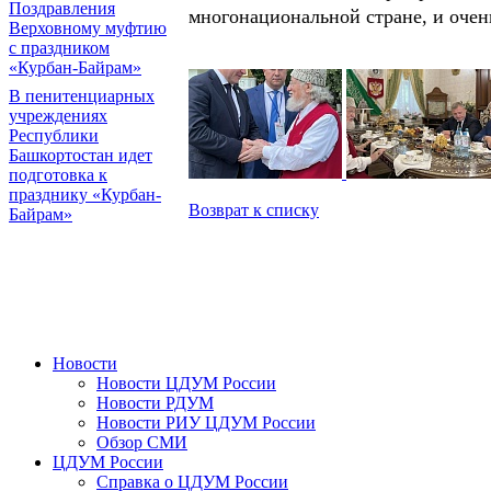
Поздравления
многонациональной стране, и очен
Верховному муфтию
с праздником
«Курбан-Байрам»
В пенитенциарных
учреждениях
Республики
Башкортостан идет
подготовка к
празднику «Курбан-
Возврат к списку
Байрам»
Новости
Новости ЦДУМ России
Новости РДУМ
Новости РИУ ЦДУМ России
Обзор СМИ
ЦДУМ России
Справка о ЦДУМ России