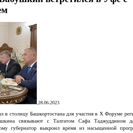
ем
28.06.2023
л в столицу Башкортостана для участия в X Форуме рег
ушкина связывают с Талгатом Сафа Таджуддином д
тому губернатор выкроил время из насыщенной прог