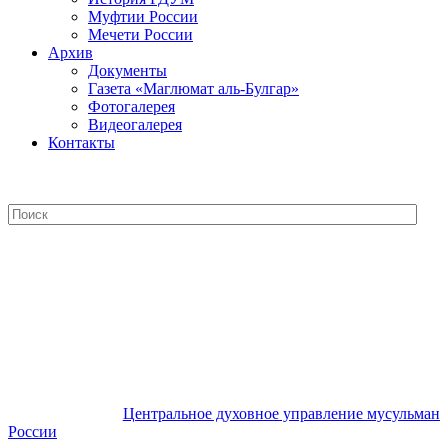
Муфтии России
Мечети России
Архив
Документы
Газета «Маглюмат аль-Булгар»
Фотогалерея
Видеогалерея
Контакты
Центральное духовное управление
мусульман России
Центральное духовное управление мусульман
России