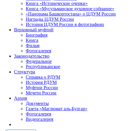
Книга «Исторические очерки»
Книга «Мусульманское духовное собрание»
«Панорама Башкортостана» о ЦДУМ России
Награды ЦДУМ России
История ЦДУМ России в фотографиях
Верховный муфтий
Биография
Книга
Фильм
Фотогалерея
Законодательство
Федеральное
Республиканское
Структура
Справка о РДУМ
История РДУМ
Муфтии России
Мечети России
Архив
Документы
Газета «Маглюмат аль-Булгар»
Фотогалерея
Видеогалерея