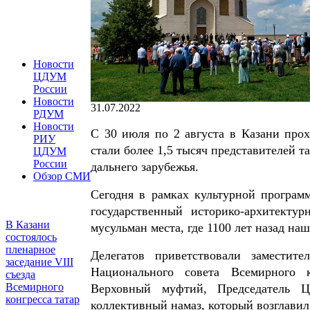
Новости
ЦДУМ
России
Новости
31.07.2022
РДУМ
Новости
С 30 июля по 2 августа в Казани прох
РИУ
стали более 1,5 тысяч представителей т
ЦДУМ
России
дальнего зарубежья.
Обзор СМИ
Сегодня в рамках культурной програм
государственный историко-архитекту
В Казани
мусульман места, где 1100 лет назад н
состоялось
пленарное
Делегатов приветствовали заместите
заседание VIII
Национального совета Всемирного 
съезда
Всемирного
Верховный муфтий, Председатель 
конгресса татар
коллективный намаз, который возглави