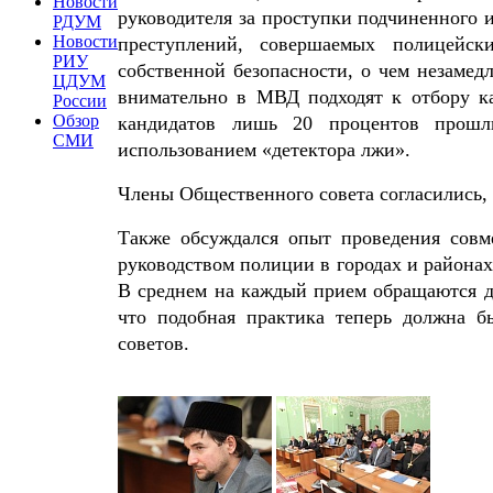
Новости
руководителя за проступки подчиненного 
РДУМ
Новости
преступлений, совершаемых полицейск
РИУ
собственной безопасности, о чем незаме
ЦДУМ
внимательно в МВД подходят к отбору ка
России
Обзор
кандидатов лишь 20 процентов прошл
СМИ
использованием «детектора лжи».
Члены Общественного совета согласились,
Также обсуждался опыт проведения сов
руководством полиции в городах и района
В среднем на каждый прием обращаются д
что подобная практика теперь должна 
советов.