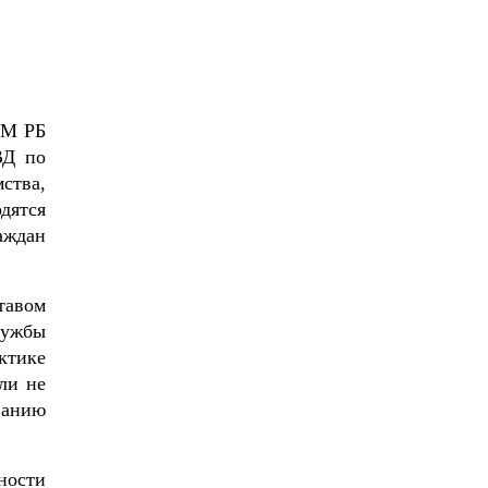
УМ РБ
ВД по
ства,
дятся
аждан
тавом
лужбы
ктике
ли не
ванию
ности