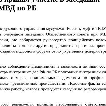
 МВД по РБ
о духовного управления мусульман России, муфтий РД
в очередном заседании Общественного совета при М
ечи, где собираются руководство полицейского ведом
налисты и многие другие представители региона, прово
 создания подобного форума было укрепление доверия гр
тало соблюдение дисциплины и законности личным сос
истра внутренних дел РФ по РБ полковник внутренней с
имся о мерах, принимаемых ведомством по профила
также чрезвычайных происшествий. Подобные факты ес
омную работу, которая проводится сегодня по реформиро
рого реализуется принцип персональной ответствен