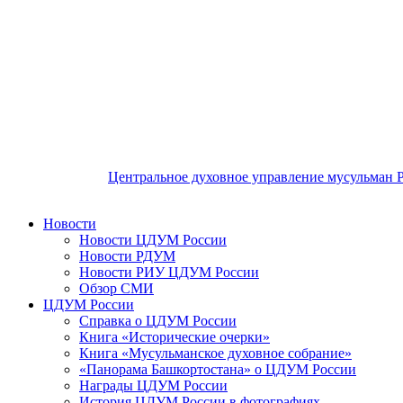
Центральное духовное управление мусульман 
Новости
Новости ЦДУМ России
Новости РДУМ
Новости РИУ ЦДУМ России
Обзор СМИ
ЦДУМ России
Справка о ЦДУМ России
Книга «Исторические очерки»
Книга «Мусульманское духовное собрание»
«Панорама Башкортостана» о ЦДУМ России
Награды ЦДУМ России
История ЦДУМ России в фотографиях