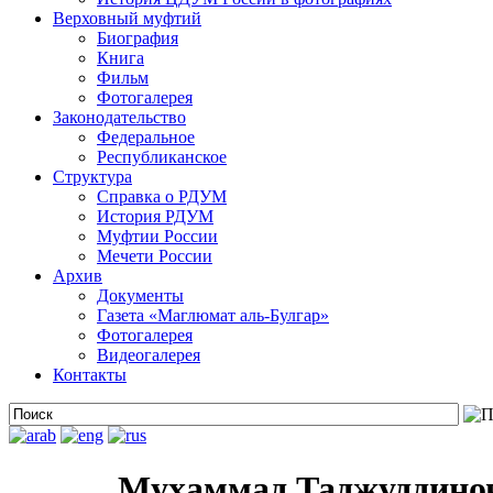
Верховный муфтий
Биография
Книга
Фильм
Фотогалерея
Законодательство
Федеральное
Республиканское
Структура
Справка о РДУМ
История РДУМ
Муфтии России
Мечети России
Архив
Документы
Газета «Маглюмат аль-Булгар»
Фотогалерея
Видеогалерея
Контакты
Мухаммад Таджуддинов 