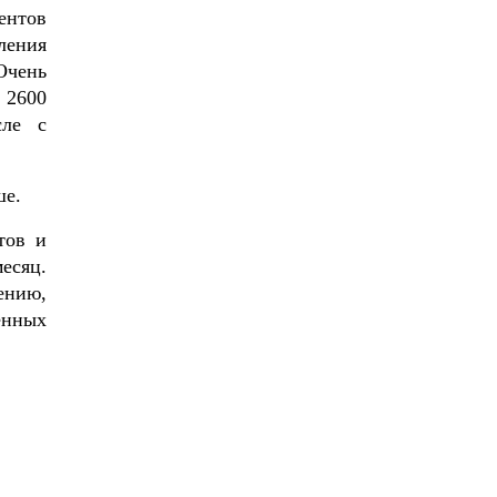
ентов
ления
Очень
 2600
сле с
ше.
тов и
есяц.
ению,
енных