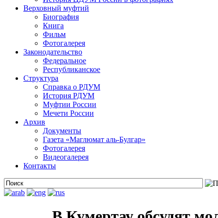
Верховный муфтий
Биография
Книга
Фильм
Фотогалерея
Законодательство
Федеральное
Республиканское
Структура
Справка о РДУМ
История РДУМ
Муфтии России
Мечети России
Архив
Документы
Газета «Маглюмат аль-Булгар»
Фотогалерея
Видеогалерея
Контакты
В Кумертау обсудят мо