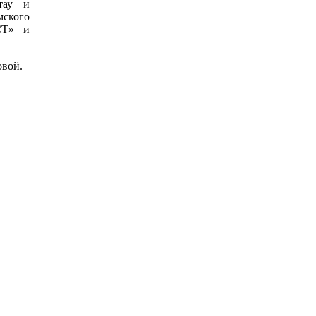
тау и
мского
СТ» и
овой.