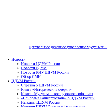
Центральное духовное управление мусульман 
Новости
Новости ЦДУМ России
Новости РДУМ
Новости РИУ ЦДУМ России
Обзор СМИ
ЦДУМ России
Справка о ЦДУМ России
Книга «Исторические очерки»
Книга «Мусульманское духовное собрание»
«Панорама Башкортостана» о ЦДУМ России
Награды ЦДУМ России
История ЦДУМ России в фотографиях