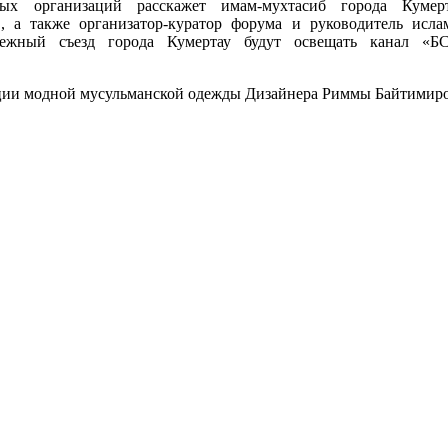
ных организаций расскажет имам-мухтасиб города Кумер
, а также организатор-куратор форума и руководитель исла
дежный съезд города Кумертау будут освещать канал «Б
ции модной мусульманской одежды Дизайнера Риммы Байтимир