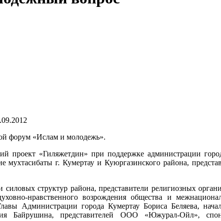
.09.2012
кой форум «Ислам и молодежь».
ий проект «Гиляжетдин» при поддержке администрации горо
ие мухтасибаты г. Кумертау и Куюргазинского района, предста
ли силовых структур района, представители религиозных орган
уховно-нравственного возрождения общества и межнациона
Главы Администрации города Кумертау Бориса Беляева, нача
лия Байрушина, представителей ООО «Южурал-Ойл», спон