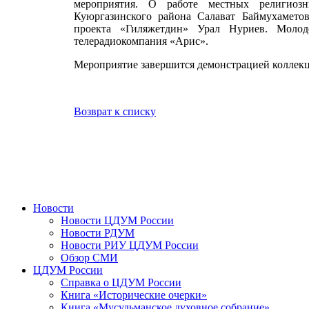
мероприятия. О работе местных религиоз
Куюргазинского района Салават Баймухаметов
проекта «Гиляжетдин» Урал Нуриев. Моло
телерадиокомпания «Арис».
Мероприятие завершится демонстрацией коллек
Возврат к списку
Новости
Новости ЦДУМ России
Новости РДУМ
Новости РИУ ЦДУМ России
Обзор СМИ
ЦДУМ России
Справка о ЦДУМ России
Книга «Исторические очерки»
Книга «Мусульманское духовное собрание»