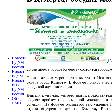
Новости
13
ЦДУМ
России
20 сентября в городе Кумертау состоится городс
Новости
РДУМ
Организатором мероприятия выступит Исламск
Новости
округа город Кумертау. В форуме примут участ
РИУ
городской администрации.
ЦДУМ
России
Деятели культуры, учителя, врачи, представите
Обзор
обсудят проблемы современной молодежи и д
СМИ
согласия. На форуме ожидается выступление 
отдела внутренних дел по Кумертау Васи