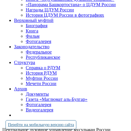
«Панорама Башкортостана» о ЦДУМ России
Награды ЦДУМ России
История ЦДУМ России в фотографиях
Верховный муфтий
Биография
Книга
Фильм
Фотогалерея
Законодательство
Федеральное
Республиканское
Структура
Справка о РДУМ
История РДУМ
Муфтии России
Мечети России
Архив
Документы
Газета «Маглюмат аль-Булгар»
Фотогалерея
Видеогалерея
Перейти на мобильную версию сайта
Центральное духовное управление мусульман России